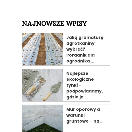
NAJNOWSZE WPISY
Jaką gramaturę
agrotkaniny
wybrać?
Poradnik dla
ogrodnika …
Najlepsze
ekologiczne
tynki –
podpowiadamy,
gdzie je …
Mur oporowy a
warunki
gruntowe – na …