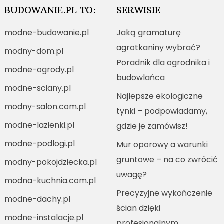
BUDOWANIE.PL TO:
SERWISIE
modne-budowanie.pl
Jaką gramaturę
agrotkaniny wybrać?
modny-dom.pl
Poradnik dla ogrodnika i
modne-ogrody.pl
budowlańca
modne-sciany.pl
Najlepsze ekologiczne
modny-salon.com.pl
tynki – podpowiadamy,
modne-lazienki.pl
gdzie je zamówisz!
modne-podlogi.pl
Mur oporowy a warunki
gruntowe – na co zwrócić
modny-pokojdziecka.pl
uwagę?
modna-kuchnia.com.pl
Precyzyjne wykończenie
modne-dachy.pl
ścian dzięki
modne-instalacje.pl
profesjonalnym