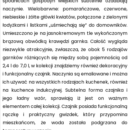
spódnicach gospodyń wiejskich subtelnie ozdabiają
naczynie. Wielobarwne: pomarańczowe, czerwone,
niebieskie i żółte główki kwiatów, połączone z zielonymi
łodyżkami i listkami „uśmiechają się” do domowników.
Umieszczono je na jasnokremowym tle wykończonym
brązową obwódką krawędzi garnka. Całość wygląda
niezwykle atrakcyjnie, zwłaszcza, że obok 5 rodzajów
garnków różniących się między sobą pojemnością od
2,4 l do 7,0 l, w kolekcji znajdziemy również dekoracyjny
i funkcjonalny czajnik. Naczynia są emaliowane i można
ich używać na wszystkich rodzajach kuchenek, również
na kuchence indukcyjnej. Subtelna forma czajnika i
jego ładny wzór, sprawiają iż jest on ważnym
elementem całej kolekcji. Czajnik posiada funkcjonalną
rączkę i praktyczny gwizdek, który przypomina
mieszkańcom, że woda została podgrzana do