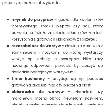
propozycji można zaliczyć, m.in.:
młynek do przypraw
– gadżet dla zwolenników
intensywnego smaku pieprzu czy soli, który
pozwala na świeże zmielenie składników zamiast
korzystania z gotowych składników z saszetek;
rozdrabniacz do warzyw
– niewielka miseczka z
zamknięciem i nożykami, do której wystarczy
włożyć np. cebulę, a następnie kilka razy
nacisnąć odpowiedni przycisk, by cieszyć się
dokładnie pokrojonym warzywem;
timer kuchenny
– przydaje się np. podczas
gotowania jajka lub ryżu czy pieczenia ciast;
obieraczka do warzyw
– ziemniaki czy
marchewki można obrać niewielkim nożykiem,
ale obieraczka znacznie ułatwia pozbywanie się