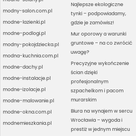
Najlepsze ekologiczne
modny-salon.com.pl
tynki – podpowiadamy,
modne-lazienki.pl
gdzie je zamówisz!
modne-podlogi.pl
Mur oporowy a warunki
gruntowe – na co zwrócić
modny-pokojdziecka.pl
uwagę?
modna-kuchnia.com.pl
Precyzyjne wykończenie
modne-dachy.pl
ścian dzięki
modne-instalacje.pl
profesjonalnym
modne-izolacje.pl
szpachelkom i pacom
murarskim
modne-malowanie.pl
Biura na wynajem w sercu
modne-okna.com.pl
Wrocławia – wygoda i
modnemieszkania.pl
prestiż w jednym miejscu