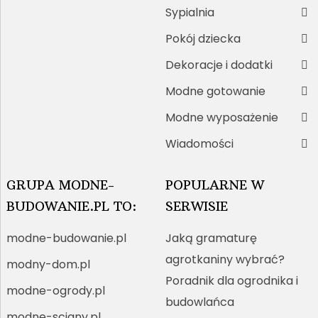
Sypialnia
Pokój dziecka
Dekoracje i dodatki
Modne gotowanie
Modne wyposażenie
Wiadomości
GRUPA MODNE-
POPULARNE W
BUDOWANIE.PL TO:
SERWISIE
modne-budowanie.pl
Jaką gramaturę
agrotkaniny wybrać?
modny-dom.pl
Poradnik dla ogrodnika i
modne-ogrody.pl
budowlańca
modne-sciany.pl