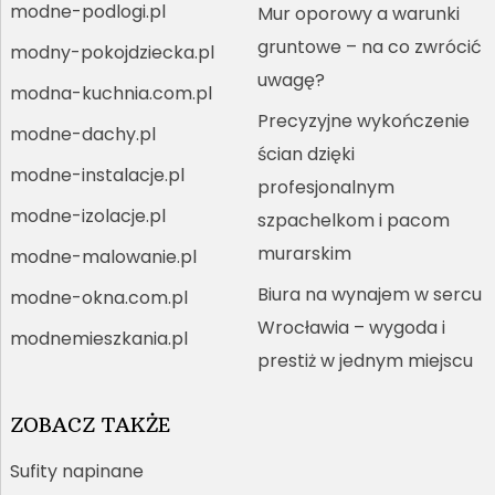
modne-podlogi.pl
Mur oporowy a warunki
gruntowe – na co zwrócić
modny-pokojdziecka.pl
uwagę?
modna-kuchnia.com.pl
Precyzyjne wykończenie
modne-dachy.pl
ścian dzięki
modne-instalacje.pl
profesjonalnym
modne-izolacje.pl
szpachelkom i pacom
murarskim
modne-malowanie.pl
Biura na wynajem w sercu
modne-okna.com.pl
Wrocławia – wygoda i
modnemieszkania.pl
prestiż w jednym miejscu
ZOBACZ TAKŻE
Sufity napinane