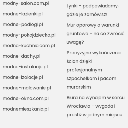
modny-salon.com.pl
tynki – podpowiadamy,
modne-lazienki.pl
gdzie je zamówisz!
modne-podlogi.pl
Mur oporowy a warunki
gruntowe – na co zwrócić
modny-pokojdziecka.pl
uwagę?
modna-kuchnia.com.pl
Precyzyjne wykończenie
modne-dachy.pl
ścian dzięki
modne-instalacje.pl
profesjonalnym
modne-izolacje.pl
szpachelkom i pacom
murarskim
modne-malowanie.pl
Biura na wynajem w sercu
modne-okna.com.pl
Wrocławia – wygoda i
modnemieszkania.pl
prestiż w jednym miejscu