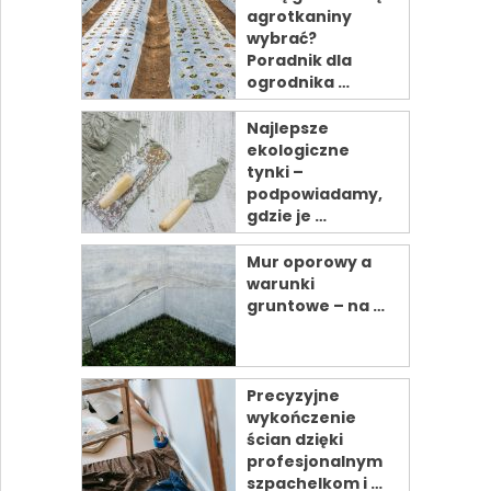
agrotkaniny
wybrać?
Poradnik dla
ogrodnika …
Najlepsze
ekologiczne
tynki –
podpowiadamy,
gdzie je …
Mur oporowy a
warunki
gruntowe – na …
Precyzyjne
wykończenie
ścian dzięki
profesjonalnym
szpachelkom i …