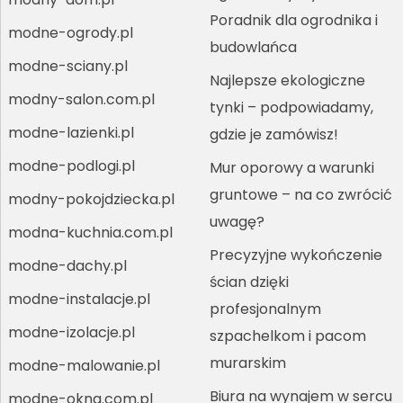
Poradnik dla ogrodnika i
modne-ogrody.pl
budowlańca
modne-sciany.pl
Najlepsze ekologiczne
modny-salon.com.pl
tynki – podpowiadamy,
modne-lazienki.pl
gdzie je zamówisz!
modne-podlogi.pl
Mur oporowy a warunki
gruntowe – na co zwrócić
modny-pokojdziecka.pl
uwagę?
modna-kuchnia.com.pl
Precyzyjne wykończenie
modne-dachy.pl
ścian dzięki
modne-instalacje.pl
profesjonalnym
modne-izolacje.pl
szpachelkom i pacom
murarskim
modne-malowanie.pl
Biura na wynajem w sercu
modne-okna.com.pl