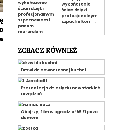
wykończenie
ścian dzięki
profesjonalnym
ę
szpachelkom i …
o
a
ZOBACZ RÓWNIEŻ
Drzwi do nowoczesnej kuchni
Prezentacja dziesięciu nowatorkich
urządzeń
Obejrzyj film w ogrodzie! WiFi poza
domem