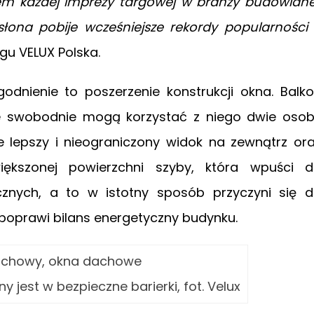
tem każdej imprezy targowej w branży budowlane
ona pobije wcześniejsze rekordy popularności
gu VELUX Polska.
odnienie to poszerzenie konstrukcji okna. Balk
 że swobodnie mogą korzystać z niego dwie oso
e lepszy i nieograniczony widok na zewnątrz or
większonej powierzchni szyby, która wpuści 
cznych, a to w istotny sposób przyczyni się 
poprawi bilans energetyczny budynku.
jest w bezpieczne barierki, fot. Velux