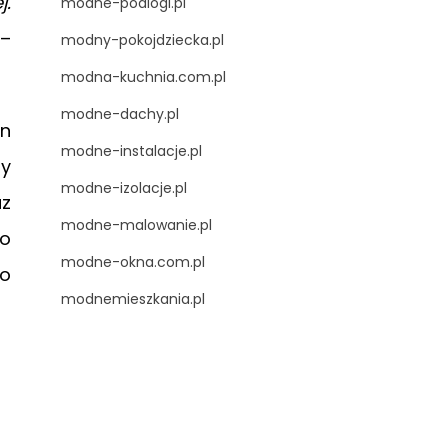
j.
modne-podlogi.pl
–
modny-pokojdziecka.pl
modna-kuchnia.com.pl
modne-dachy.pl
on
modne-instalacje.pl
by
modne-izolacje.pl
az
modne-malowanie.pl
do
modne-okna.com.pl
do
modnemieszkania.pl