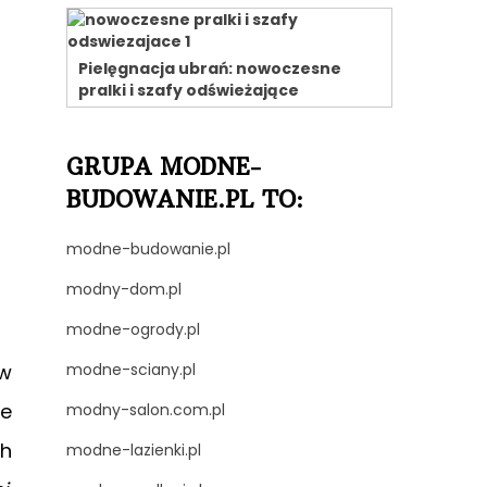
Pielęgnacja ubrań: nowoczesne
pralki i szafy odświeżające
GRUPA MODNE-
BUDOWANIE.PL TO:
modne-budowanie.pl
modny-dom.pl
modne-ogrody.pl
modne-sciany.pl
 w
je
modny-salon.com.pl
ch
modne-lazienki.pl