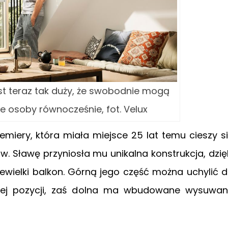
st teraz tak duży, że swobodnie mogą
e osoby równocześnie, fot. Velux
miery, która miała miejsce 25 lat temu cieszy s
. Sławę przyniosła mu unikalna konstrukcja, dzię
iewielki balkon. Górną jego część można uchylić 
nej pozycji, zaś dolna ma wbudowane wysuwa