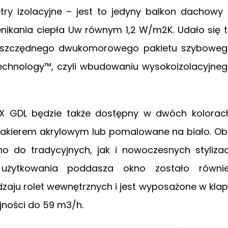
ry izolacyjne – jest to jedyny balkon dachowy
enikania ciepła Uw równym 1,2 W/m2K. Udało się 
ooszczędnego dwukomorowego pakietu szybowe
Technology™, czyli wbudowaniu wysokoizolacyjne
X GDL będzie także dostępny w dwóch kolorac
akierem akrylowym lub pomalowane na biało. O
 do tradycyjnych, jak i nowoczesnych stylizac
 użytkowania poddasza okno zostało równi
aju rolet wewnętrznych i jest wyposażone w kla
jności do 59 m3/h.