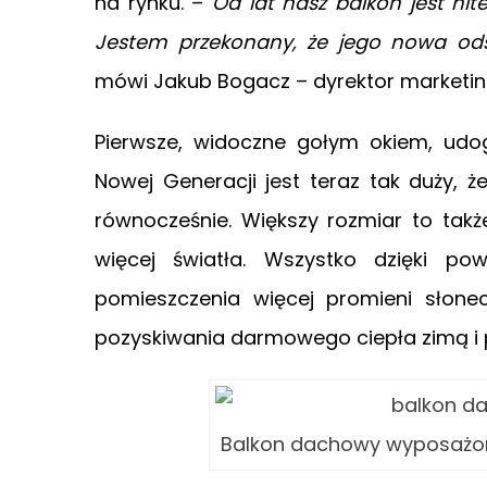
na rynku. –
Od lat nasz balkon jest hi
Jestem przekonany, że jego nowa odsł
mówi Jakub Bogacz – dyrektor marketin
Pierwsze, widoczne gołym okiem, udog
Nowej Generacji jest teraz tak duży,
równocześnie. Większy rozmiar to takż
więcej światła. Wszystko dzięki po
pomieszczenia więcej promieni słone
pozyskiwania darmowego ciepła zimą i 
Balkon dachowy wyposażony 