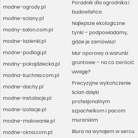
Poradnik dla ogrodnika i
modne-ogrody.pl
budowlańca
modne-sciany.pl
Najlepsze ekologiczne
modny-salon.com.pl
tynki – podpowiadamy,
modne-lazienki.pl
gdzie je zamówisz!
modne-podlogi.pl
Mur oporowy a warunki
gruntowe – na co zwrócić
modny-pokojdziecka.pl
uwagę?
modna-kuchnia.com.pl
Precyzyjne wykończenie
modne-dachy.pl
ścian dzięki
modne-instalacje.pl
profesjonalnym
modne-izolacje.pl
szpachelkom i pacom
murarskim
modne-malowanie.pl
Biura na wynajem w sercu
modne-okna.com.pl