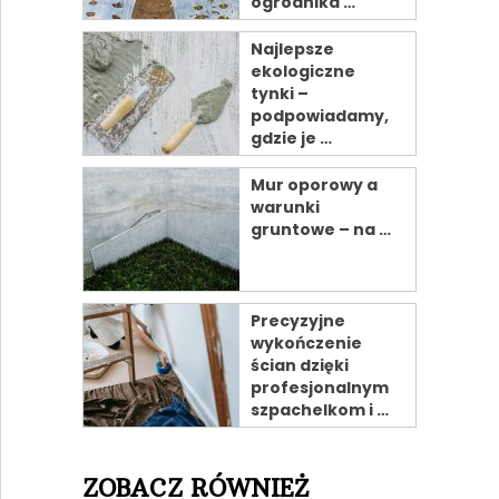
ogrodnika …
Najlepsze
ekologiczne
tynki –
podpowiadamy,
gdzie je …
Mur oporowy a
warunki
gruntowe – na …
Precyzyjne
wykończenie
ścian dzięki
profesjonalnym
szpachelkom i …
ZOBACZ RÓWNIEŻ