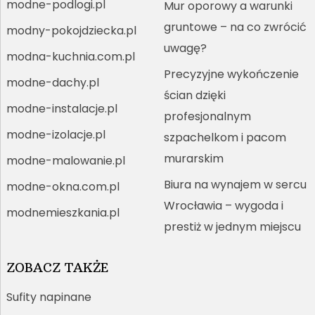
modne-podlogi.pl
Mur oporowy a warunki
gruntowe – na co zwrócić
modny-pokojdziecka.pl
uwagę?
modna-kuchnia.com.pl
Precyzyjne wykończenie
modne-dachy.pl
ścian dzięki
modne-instalacje.pl
profesjonalnym
modne-izolacje.pl
szpachelkom i pacom
murarskim
modne-malowanie.pl
Biura na wynajem w sercu
modne-okna.com.pl
Wrocławia – wygoda i
modnemieszkania.pl
prestiż w jednym miejscu
ZOBACZ TAKŻE
Sufity napinane