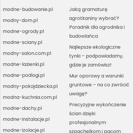
modne-budowanie.pl
Jaką gramaturę
agrotkaniny wybrać?
modny-dom.pl
Poradnik dla ogrodnika i
modne-ogrody.pl
budowlańca
modne-sciany.pl
Najlepsze ekologiczne
modny-salon.com.pl
tynki – podpowiadamy,
modne-lazienki.pl
gdzie je zamówisz!
modne-podlogi.pl
Mur oporowy a warunki
gruntowe – na co zwrócić
modny-pokojdziecka.pl
uwagę?
modna-kuchnia.com.pl
Precyzyjne wykończenie
modne-dachy.pl
ścian dzięki
modne-instalacje.pl
profesjonalnym
modne-izolacje.pl
szpachelkom i pacom