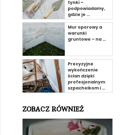
tynki –
podpowiadamy,
gdzie je …
Mur oporowy a
warunki
gruntowe – na …
Precyzyjne
wykończenie
ścian dzięki
profesjonalnym
szpachelkom i …
ZOBACZ RÓWNIEŻ