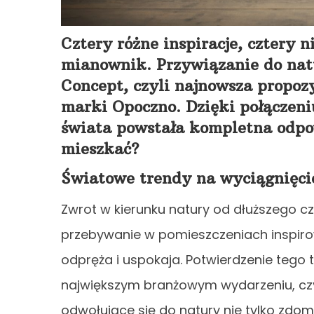
Cztery różne inspiracje, cztery 
mianownik. Przywiązanie do natu
Concept, czyli najnowsza propoz
marki Opoczno. Dzięki połączeniu
świata powstała kompletna odpo
mieszkać?
Światowe trendy na wyciągnięci
Zwrot w kierunku natury od dłuższego c
przebywanie w pomieszczeniach inspiro
odpręża i uspokaja. Potwierdzenie tego
największym branżowym wydarzeniu, czyl
odwołujące się do natury nie tylko zdomi