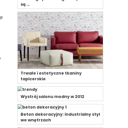
są …
e
e
Trwałe i estetyczne tkaniny
tapicerskie
Wystrój salonu modny w 2012
Beton dekoracyjny: industrialny styl
we wnętrzach