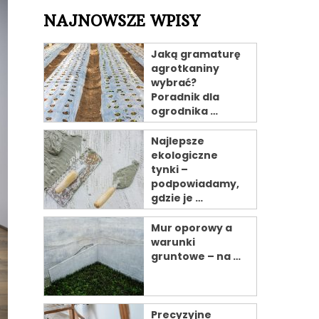
NAJNOWSZE WPISY
Jaką gramaturę
agrotkaniny
wybrać?
Poradnik dla
ogrodnika …
Najlepsze
ekologiczne
tynki –
podpowiadamy,
gdzie je …
Mur oporowy a
warunki
gruntowe – na …
Precyzyjne