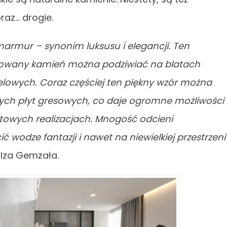
az… drogie.
marmur – synonim luksusu i elegancji. Ten
yłowany kamień można podziwiać na blatach
elowych. Coraz częściej ten piękny wzór można
ych płyt gresowych, co daje ogromne możliwości
towych realizacjach. Mnogość odcieni
dze fantazji i nawet na niewielkiej przestrzeni
 Iza Gemzała.