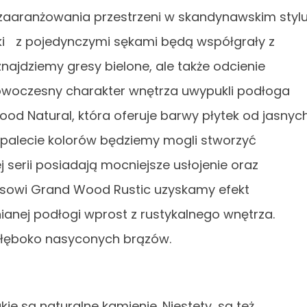
zaaranżowania przestrzeni w skandynawskim stylu
ytki z pojedynczymi sękami będą współgrały z
najdziemy gresy bielone, ale także odcienie
i nowoczesny charakter wnętrza uwypukli podłoga
od Natural, która oferuje barwy płytek od jasnyc
ej palecie kolorów będziemy mogli stworzyć
 tej serii posiadają mocniejsze usłojenie oraz
gresowi Grand Wood Rustic uzyskamy efekt
nianej podłogi wprost z rustykalnego wnętrza.
o głęboko nasyconych brązów.
kie są naturalne kamienie. Niestety, są też