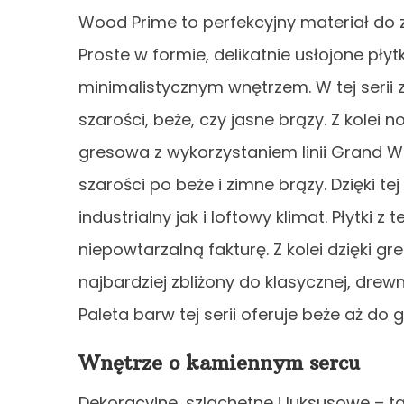
Wood Prime to perfekcyjny materiał do 
Proste w formie, delikatnie usłojone pł
minimalistycznym wnętrzem. W tej serii z
szarości, beże, czy jasne brązy. Z kole
gresowa z wykorzystaniem linii Grand Wo
szarości po beże i zimne brązy. Dzięki t
industrialny jak i loftowy klimat. Płytki z
niepowtarzalną fakturę. Z kolei dzięki 
najbardziej zbliżony do klasycznej, drew
Paleta barw tej serii oferuje beże aż d
Wnętrze o kamiennym sercu
Dekoracyjne, szlachetne i luksusowe – ta