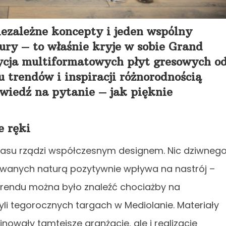
niezależne koncepty i jeden wspólny
ry – to właśnie kryje w sobie Grand
ycja multiformatowych płyt gresowych o
 trendów i inspiracji różnorodnością
wiedź na pytanie – jak pięknie
e ręki
zasu rządzi współczesnym designem. Nic dziwnego
wanych naturą pozytywnie wpływa na nastrój –
 trendu można było znaleźć chociażby na
i tegorocznych targach w Mediolanie. Materiały
nowały tamtejsze aranżacje, ale i realizacje