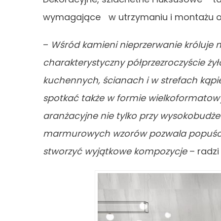
wymagające w utrzymaniu i montażu or
–
Wśród kamieni nieprzerwanie króluje 
charakterystyczny półprzezroczyście ż
kuchennych, ścianach i w strefach kąpi
spotkać także w formie wielkoformatow
aranżacyjne nie tylko przy wysokobudże
marmurowych wzorów pozwala popuścić wo
stworzyć wyjątkowe kompozycje
– radzi