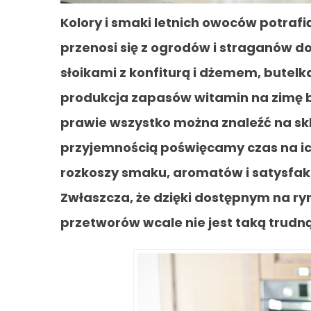
Kolory i smaki letnich owoców potrafią
przenosi się z ogrodów i straganów d
słoikami z konfiturą i dżemem, butel
produkcja zapasów witamin na zimę był
prawie wszystko można znaleźć na sk
przyjemnością poświęcamy czas na ic
rozkoszy smaku, aromatów i satysfakc
Zwłaszcza, że dzięki dostępnym na ryn
przetworów wcale nie jest taką trudną