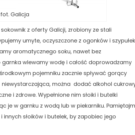
fot. Galicja
okownik z oferty Galicji, zrobiony ze stali
ypujemy umyte, oczyszczone z ogonków i szypułe
ymamy aromatycznego soku, nawet bez
go garnka wlewamy wodę i całość doprowadzamy
 w środkowym pojemniku zacznie spływać gorący
st niewystarczająca, można dodać alkohol cukrow
zne i zdrowe. Wypełnione nim słoiki i butelki
c je w garnku z wodą lub w piekarniku. Pamiętaj
 innych słoików i butelek, by zapobiec jego