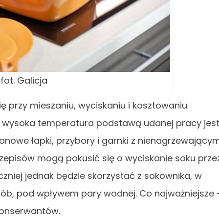
fot. Galicja
ię przy mieszaniu, wyciskaniu i kosztowaniu
 wysoka temperatura podstawą udanej pracy jes
konowe łapki, przybory i garnki z nienagrzewającym
zepisów mogą pokusić się o wyciskanie soku prze
czniej jednak będzie skorzystać z sokownika, w
sób, pod wpływem pary wodnej. Co najważniejsze 
konserwantów.