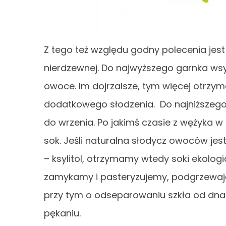
Z tego też względu godny polecenia jest s
nierdzewnej. Do najwyższego garnka ws
owoce. Im dojrzalsze, tym więcej otrz
dodatkowego słodzenia. Do najniższe
do wrzenia. Po jakimś czasie z wężyka
sok. Jeśli naturalna słodycz owoców je
– ksylitol, otrzymamy wtedy soki ekologic
zamykamy i pasteryzujemy, podgrzewają
przy tym o odseparowaniu szkła od dna i
pękaniu.