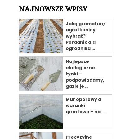
NAJNOWSZE WPISY
Jaką gramaturę
agrotkaniny
wybrać?
Poradnik dla
ogrodnika …
Najlepsze
ekologiczne
tynki –
podpowiadamy,
gdzie je …
Mur oporowy a
warunki
gruntowe – na …
Precyzyjne