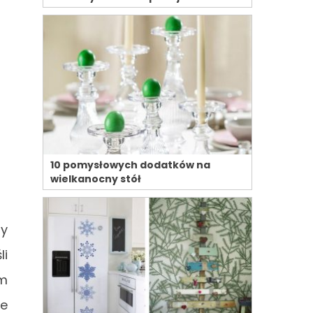
10 pomysłowych dodatków na
wielkanocny stół
ny
li
ym
że