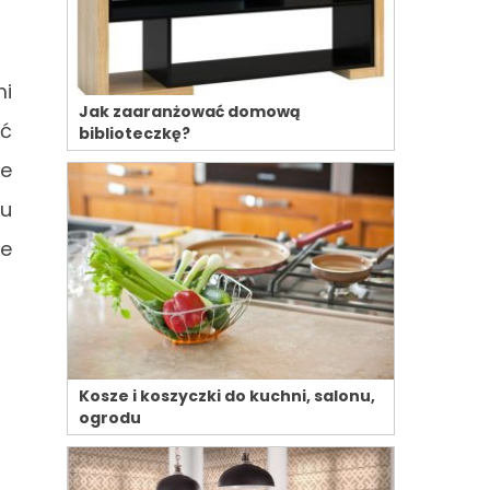
mi
Jak zaaranżować domową
ać
biblioteczkę?
ie
mu
że
Kosze i koszyczki do kuchni, salonu,
ogrodu