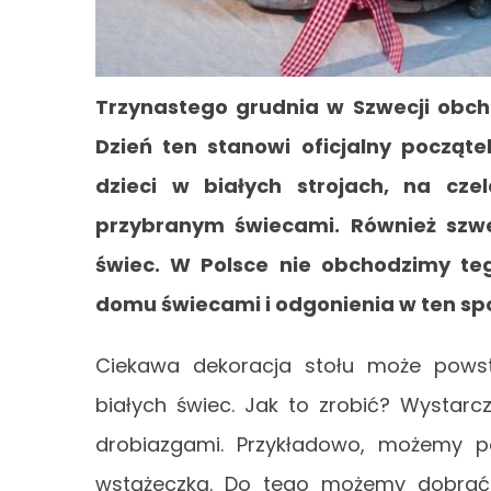
Trzynastego grudnia w Szwecji obchod
Dzień ten stanowi oficjalny począt
dzieci w białych strojach, na cz
przybranym świecami. Również szwe
świec. W Polsce nie obchodzimy te
domu świecami i odgonienia w ten spo
Ciekawa dekoracja stołu może powsta
białych świec. Jak to zrobić? Wystarc
drobiazgami. Przykładowo, możemy p
wstążeczką. Do tego możemy dobrać k