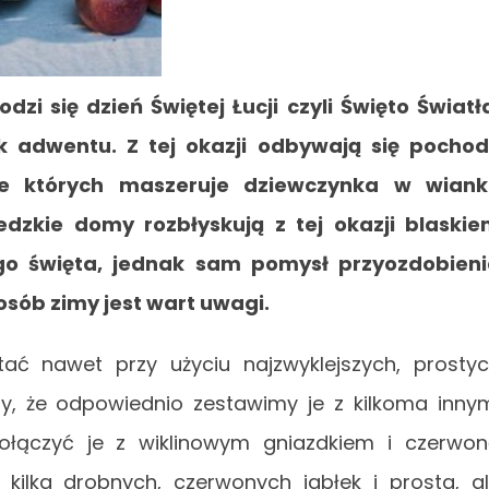
zi się dzień Świętej Łucji czyli Święto Światł
ek adwentu. Z tej okazji odbywają się pocho
ele których maszeruje dziewczynka w wiank
dzkie domy rozbłyskują z tej okazji blaski
go święta, jednak sam pomysł przyozdobien
sób zimy jest wart uwagi.
ć nawet przy użyciu najzwyklejszych, prosty
zy, że odpowiednio zestawimy je z kilkoma inny
ołączyć je z wiklinowym gniazdkiem i czerwo
ilka drobnych, czerwonych jabłek i prosta, a