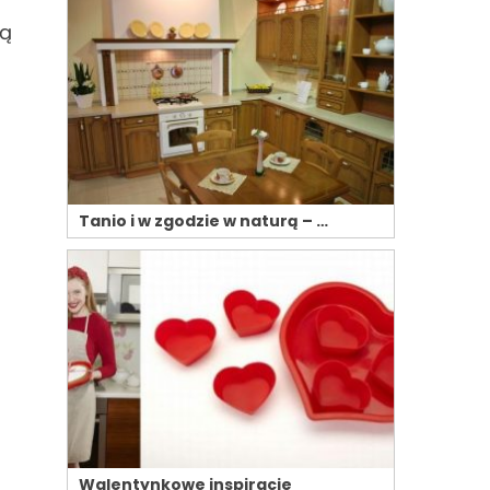
ną
Tanio i w zgodzie w naturą – …
Walentynkowe inspiracje