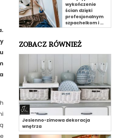
wykończenie
ścian dzięki
profesjonalnym
szpachelkom i …
a.
dy
ZOBACZ RÓWNIEŻ
u
em
ia
ch
mi
Jesienno-zimowa dekoracja
ną
wnętrza
le