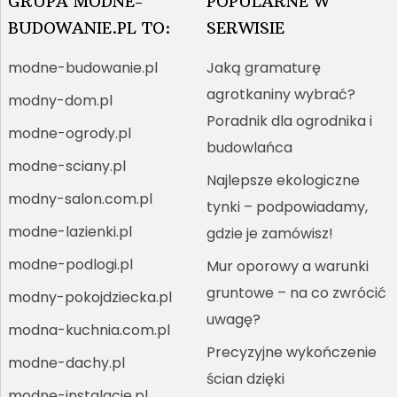
GRUPA MODNE-
POPULARNE W
BUDOWANIE.PL TO:
SERWISIE
modne-budowanie.pl
Jaką gramaturę
agrotkaniny wybrać?
modny-dom.pl
Poradnik dla ogrodnika i
modne-ogrody.pl
budowlańca
modne-sciany.pl
Najlepsze ekologiczne
modny-salon.com.pl
tynki – podpowiadamy,
modne-lazienki.pl
gdzie je zamówisz!
modne-podlogi.pl
Mur oporowy a warunki
gruntowe – na co zwrócić
modny-pokojdziecka.pl
uwagę?
modna-kuchnia.com.pl
Precyzyjne wykończenie
modne-dachy.pl
ścian dzięki
modne-instalacje.pl