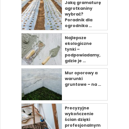
Jaką gramaturę
agrotkaniny
wybrać?
Poradnik dla
ogrodnika …
Najlepsze
ekologiczne
tynki –
podpowiadamy,
gdzie je …
Mur oporowy a
warunki
gruntowe – na …
Precyzyjne
wykończenie
ścian dzięki
profesjonalnym