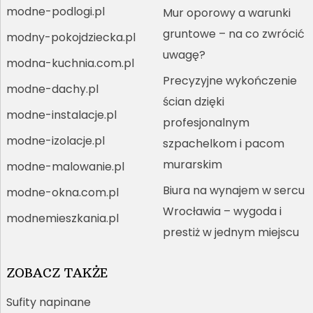
modne-podlogi.pl
Mur oporowy a warunki
gruntowe – na co zwrócić
modny-pokojdziecka.pl
uwagę?
modna-kuchnia.com.pl
Precyzyjne wykończenie
modne-dachy.pl
ścian dzięki
modne-instalacje.pl
profesjonalnym
modne-izolacje.pl
szpachelkom i pacom
murarskim
modne-malowanie.pl
Biura na wynajem w sercu
modne-okna.com.pl
Wrocławia – wygoda i
modnemieszkania.pl
prestiż w jednym miejscu
ZOBACZ TAKŻE
Sufity napinane