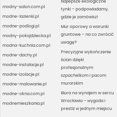
Najlepsze ekologiczne
modny-salon.com.pl
tynki – podpowiadamy,
modne-lazienki.pl
gdzie je zamówisz!
modne-podlogi.pl
Mur oporowy a warunki
gruntowe – na co zwrócić
modny-pokojdziecka.pl
uwagę?
modna-kuchnia.com.pl
Precyzyjne wykończenie
modne-dachy.pl
ścian dzięki
modne-instalacje.pl
profesjonalnym
modne-izolacje.pl
szpachelkom i pacom
murarskim
modne-malowanie.pl
Biura na wynajem w sercu
modne-okna.com.pl
Wrocławia – wygoda i
modnemieszkania.pl
prestiż w jednym miejscu