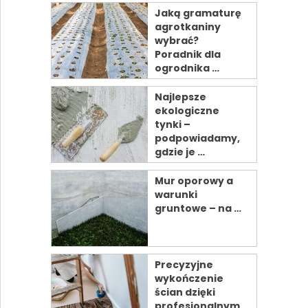
Jaką gramaturę
agrotkaniny
wybrać?
Poradnik dla
ogrodnika …
Najlepsze
ekologiczne
tynki –
podpowiadamy,
gdzie je …
Mur oporowy a
warunki
gruntowe – na …
Precyzyjne
wykończenie
ścian dzięki
profesjonalnym