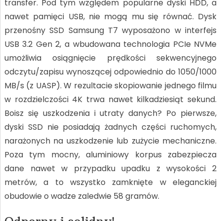
transfer. Pod tym względem popularne dyski HDD, a
nawet pamięci USB, nie mogą mu się równać. Dysk
przenośny SSD Samsung T7 wyposażono w interfejs
USB 3.2 Gen 2, a wbudowana technologia PCIe NVMe
umożliwia osiągnięcie prędkości sekwencyjnego
odczytu/zapisu wynoszącej odpowiednio do 1050/1000
MB/s (z UASP). W rezultacie skopiowanie jednego filmu
w rozdzielczości 4K trwa nawet kilkadziesiąt sekund.
Boisz się uszkodzenia i utraty danych? Po pierwsze,
dyski SSD nie posiadają żadnych części ruchomych,
narażonych na uszkodzenie lub zużycie mechaniczne.
Poza tym mocny, aluminiowy korpus zabezpiecza
dane nawet w przypadku upadku z wysokości 2
metrów, a to wszystko zamknięte w eleganckiej
obudowie o wadze zaledwie 58 gramów.
Odporny i solidny!