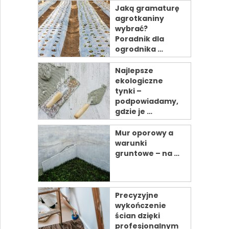
Jaką gramaturę
agrotkaniny
wybrać?
Poradnik dla
ogrodnika …
Najlepsze
ekologiczne
tynki –
podpowiadamy,
gdzie je …
Mur oporowy a
warunki
gruntowe – na …
Precyzyjne
wykończenie
ścian dzięki
profesjonalnym