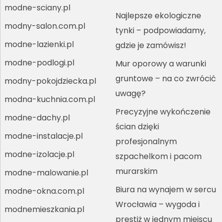
modne-sciany.pl
Najlepsze ekologiczne
modny-salon.com.pl
tynki – podpowiadamy,
modne-lazienki.pl
gdzie je zamówisz!
modne-podlogi.pl
Mur oporowy a warunki
gruntowe – na co zwrócić
modny-pokojdziecka.pl
uwagę?
modna-kuchnia.com.pl
Precyzyjne wykończenie
modne-dachy.pl
ścian dzięki
modne-instalacje.pl
profesjonalnym
modne-izolacje.pl
szpachelkom i pacom
murarskim
modne-malowanie.pl
Biura na wynajem w sercu
modne-okna.com.pl
Wrocławia – wygoda i
modnemieszkania.pl
prestiż w jednym miejscu