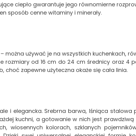
ujące ciepło gwarantuje jego równomierne rozpr
ten sposób cenne witaminy i minerały.
można używać je na wszystkich kuchenkach, równi
ozmiary od 16 cm do 24 cm średnicy oraz 4 pojem
 choć zapewne użyteczna okaże się cała linia.
, ale i elegancka. Srebrna barwa, lśniąca stalowa
ażdej kuchni, a gotowanie w nich jest prawdziwą
ch, wiosennych kolorach, szklanych pojemnikó
 Dzięki swej uniwersalnej eleganckiej formie 