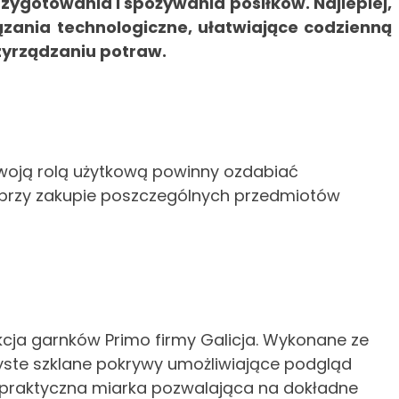
zygotowania i spożywania posiłków. Najlepiej,
ązania technologiczne, ułatwiające codzienną
zyrządzaniu potraw.
swoją rolą użytkową powinny ozdabiać
o przy zakupie poszczególnych przedmiotów
kcja garnków Primo firmy Galicja. Wykonane ze
yste szklane pokrywy umożliwiające podgląd
ę praktyczna miarka pozwalająca na dokładne