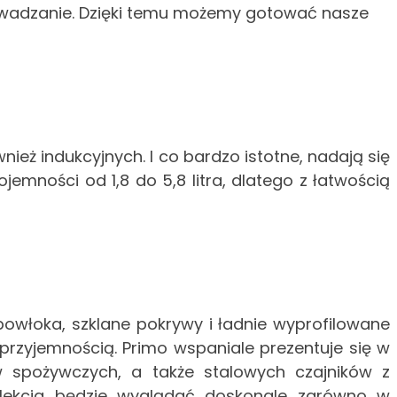
owadzanie. Dzięki temu możemy gotować nasze
eż indukcyjnych. I co bardzo istotne, nadają się
ności od 1,8 do 5,8 litra, dlatego z łatwością
 powłoka, szklane pokrywy i ładnie wyprofilowane
 przyjemnością. Primo wspaniale prezentuje się w
w spożywczych, a także stalowych czajników z
kolekcja będzie wyglądać doskonale zarówno w