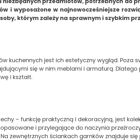
wu niezbędnych przedmiotów, potrzebnych do pr
ałów i wyposażone w najnowocześniejsze rozwi
osoby, którym zależy na sprawnym i szybkim pr
iów kuchennych jest ich estetyczny wygląd. Poza 
jdującymi się w nim meblami i armaturą. Dlateg
ę i kształt.
chy – funkcję praktyczną i dekoracyjną, jest kole
dopasowane i przylegające do naczynia przeźrocz
 Na zewnętrznych ściankach garnków znajduje si