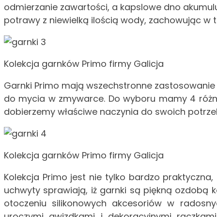
odmierzanie zawartości, a kapslowe dno akumul
potrawy z niewielką ilością wody, zachowując w 
Kolekcja garnków Primo firmy Galicja
Garnki Primo mają wszechstronne zastosowanie – 
do mycia w zmywarce. Do wyboru mamy 4 różne r
dobierzemy właściwe naczynia do swoich potrzeb,
Kolekcja garnków Primo firmy Galicja
Kolekcja Primo jest nie tylko bardzo praktyczna
uchwyty sprawiają, iż garnki są piękną ozdobą k
otoczeniu silikonowych akcesoriów w radosny
uroczymi gwizdkami i dekoracyjnymi rączkami