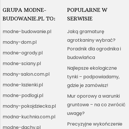
GRUPA MODNE-
POPULARNE W
BUDOWANIE.PL TO:
SERWISIE
modne-budowanie.pl
Jaką gramaturę
agrotkaniny wybrać?
modny-dom.pl
Poradnik dla ogrodnika i
modne-ogrody.pl
budowlańca
modne-sciany.pl
Najlepsze ekologiczne
modny-salon.com.pl
tynki – podpowiadamy,
modne-lazienki.pl
gdzie je zamówisz!
modne-podlogi.pl
Mur oporowy a warunki
gruntowe – na co zwrócić
modny-pokojdziecka.pl
uwagę?
modna-kuchnia.com.pl
Precyzyjne wykończenie
modne-dachy.pl