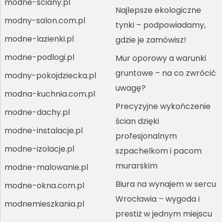
modne-sciany.pl
Najlepsze ekologiczne
modny-salon.com.pl
tynki – podpowiadamy,
modne-lazienki.pl
gdzie je zamówisz!
modne-podlogi.pl
Mur oporowy a warunki
gruntowe – na co zwrócić
modny-pokojdziecka.pl
uwagę?
modna-kuchnia.com.pl
Precyzyjne wykończenie
modne-dachy.pl
ścian dzięki
modne-instalacje.pl
profesjonalnym
modne-izolacje.pl
szpachelkom i pacom
murarskim
modne-malowanie.pl
Biura na wynajem w sercu
modne-okna.com.pl
Wrocławia – wygoda i
modnemieszkania.pl
prestiż w jednym miejscu