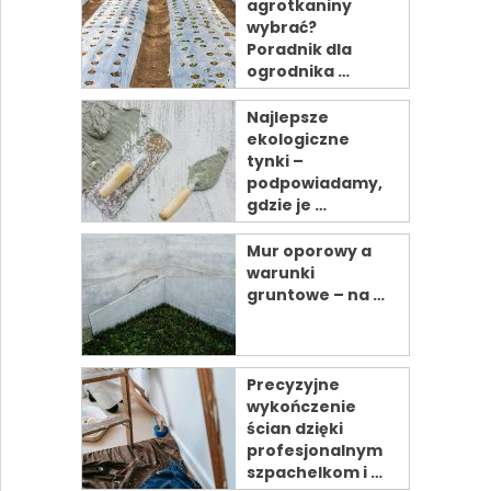
agrotkaniny
wybrać?
Poradnik dla
ogrodnika …
Najlepsze
ekologiczne
tynki –
podpowiadamy,
gdzie je …
Mur oporowy a
warunki
gruntowe – na …
Precyzyjne
wykończenie
ścian dzięki
profesjonalnym
szpachelkom i …