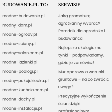
BUDOWANIE.PL TO:
SERWISIE
modne-budowanie.pl
Jaką gramaturę
agrotkaniny wybrać?
modny-dom.pl
Poradnik dla ogrodnika i
modne-ogrody.pl
budowlańca
modne-sciany.pl
Najlepsze ekologiczne
modny-salon.com.pl
tynki – podpowiadamy,
modne-lazienki.pl
gdzie je zamówisz!
modne-podlogi.pl
Mur oporowy a warunki
gruntowe – na co zwrócić
modny-pokojdziecka.pl
uwagę?
modna-kuchnia.com.pl
Precyzyjne wykończenie
modne-dachy.pl
ścian dzięki
modne-instalacje.pl
profesjonalnym