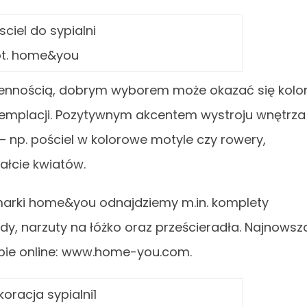
ot. home&you
zsennością, dobrym wyborem może okazać się kolo
ontemplacji. Pozytywnym akcentem wystroju wnętrza
 np. pościel w kolorowe motyle czy rowery,
ałcie kwiatów.
marki home&you odnajdziemy m.in. komplety
edy, narzuty na łóżko oraz prześcieradła. Najnowsz
lepie online: www.home-you.com.