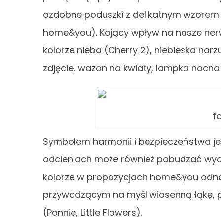
ozdobne poduszki z delikatnym wzorem np
home&you). Kojący wpływ na nasze nerwy
kolorze nieba (Cherry 2), niebieska nar
zdjęcie, wazon na kwiaty, lampka nocna –
f
Symbolem harmonii i bezpieczeństwa jest
odcieniach może również pobudzać wyob
kolorze w propozycjach home&you odnaj
przywodzącym na myśl wiosenną łąkę, p
(Ponnie, Little Flowers).