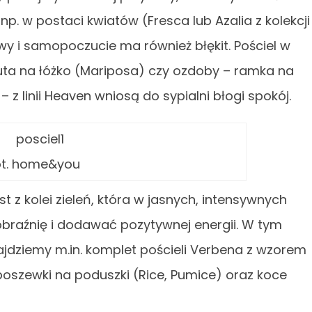
. w postaci kwiatów (Fresca lub Azalia z kolekcji
 i samopoczucie ma również błękit. Pościel w
zuta na łóżko (Mariposa) czy ozdoby – ramka na
 z linii Heaven wniosą do sypialni błogi spokój.
ot. home&you
 z kolei zieleń, która w jasnych, intensywnych
raźnię i dodawać pozytywnej energii. W tym
dziemy m.in. komplet pościeli Verbena z wzorem
oszewki na poduszki (Rice, Pumice) oraz koce