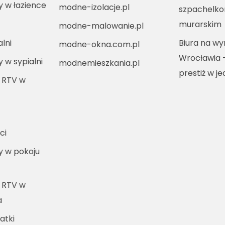
ny w łazience
modne-izolacje.pl
szpachelko
murarskim
modne-malowanie.pl
lni
Biura na w
modne-okna.com.pl
Wrocławia 
y w sypialni
modnemieszkania.pl
prestiż w j
 RTV w
ci
ny w pokoju
 RTV w
a
atki