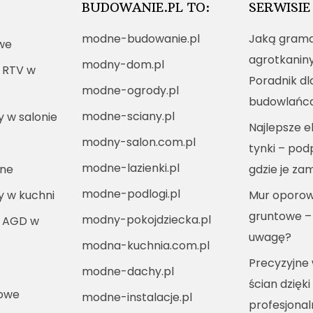
BUDOWANIE.PL TO:
SERWISIE
modne-budowanie.pl
Jaką grama
we
agrotkanin
modny-dom.pl
 RTV w
Poradnik dl
modne-ogrody.pl
budowlańc
modne-sciany.pl
y w salonie
Najlepsze e
modny-salon.com.pl
tynki – po
modne-lazienki.pl
nne
gdzie je za
modne-podlogi.pl
ny w kuchni
Mur oporow
gruntowe –
modny-pokojdziecka.pl
i AGD w
uwagę?
modna-kuchnia.com.pl
Precyzyjne
modne-dachy.pl
ścian dzięki
kowe
modne-instalacje.pl
profesjona