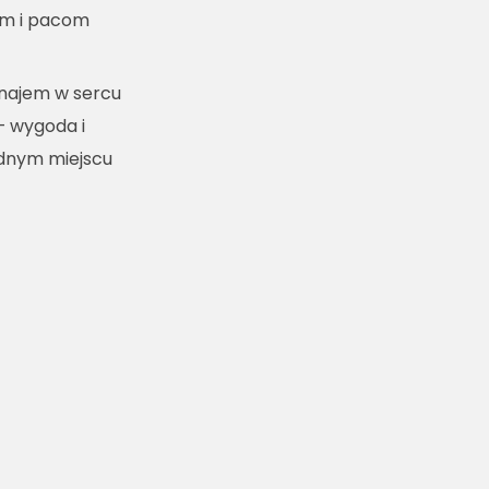
m i pacom
ynajem w sercu
– wygoda i
ednym miejscu