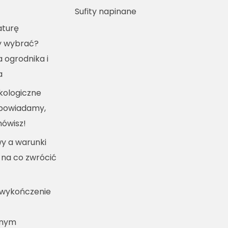
Sufity napinane
turę
y wybrać?
a ogrodnika i
a
kologiczne
dpowiadamy,
mówisz!
y a warunki
 na co zwrócić
 wykończenie
lnym