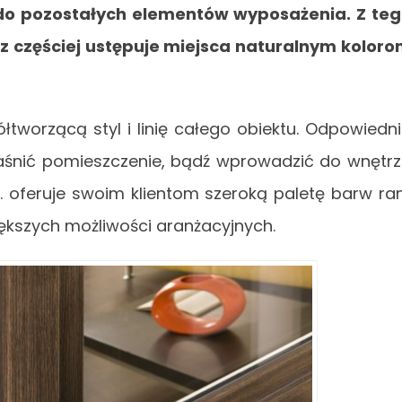
do pozostałych elementów wyposażenia. Z te
z częściej ustępuje miejsca naturalnym kolor
ółtworzącą styl i linię całego obiektu. Odpowiedn
jaśnić pomieszczenie, bądź wprowadzić do wnętr
.o. oferuje swoim klientom szeroką paletę barw r
ększych możliwości aranżacyjnych.