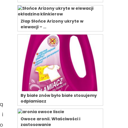
Złap Słońce Arizony ukryte w
elewacji – …
By białe znów było białe stosujemy
odplamiacz
rą
 i
Owoce aronii. Właściwości i
no
zastosowanie