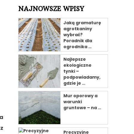
NAJNOWSZE WPISY
Jaką gramaturę
agrotkaniny
wybrać?
Poradnik dla
ogrodnika …
Najlepsze
ekologiczne
tynki –
podpowiadamy,
gdzie je …
Mur oporowy a
warunki
gruntowe – na …
na
az
Precyzyjne