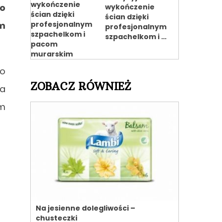
go
wykończenie
ścian dzięki
om
profesjonalnym
szpachelkom i …
io
ZOBACZ RÓWNIEŻ
za
am
Na jesienne dolegliwości –
chusteczki