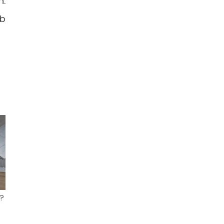
n.
eb
?