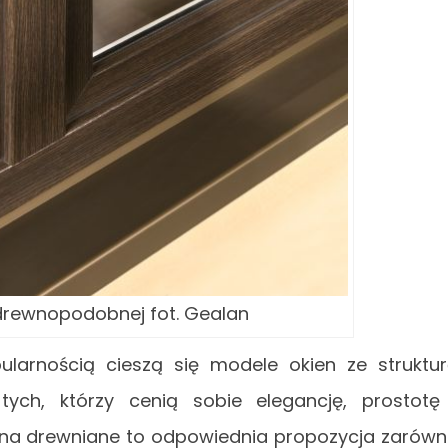
 drewnopodobnej fot. Gealan
larnością cieszą się modele okien ze struktu
ych, którzy cenią sobie elegancję, prostotę
e na drewniane to odpowiednia propozycja zarów