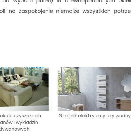
ją do wyboru paletę 18 drewnopodobnych oklei
i na zaspokojenie niemalże wszystkich potrz
ek do czyszczenia
Grzejnik elektryczny czy wodny
anów i wykładzin
dywanowych