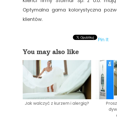
Klienci firmy Stolmar Sp. z o.o. ma
Optymalna gama kolorystyczna pozwol
klientów.
Pin It
You may also like
Jak walczyć z kurzem i alergią?
Prosz
dyw