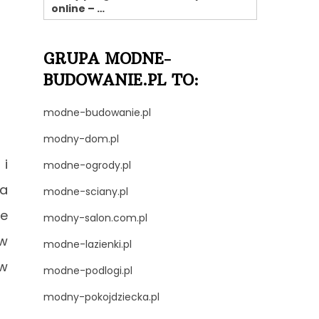
online – …
GRUPA MODNE-
BUDOWANIE.PL TO:
modne-budowanie.pl
modny-dom.pl
 i
modne-ogrody.pl
na
modne-sciany.pl
we
modny-salon.com.pl
w
modne-lazienki.pl
 w
modne-podlogi.pl
modny-pokojdziecka.pl