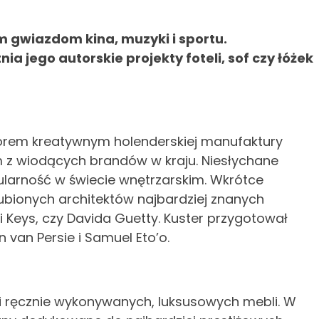
ym gwiazdom kina, muzyki i sportu.
a jego autorskie projekty foteli, sof czy łóżek
ektorem kreatywnym holenderskiej manufaktury
m z wiodących brandów w kraju. Niesłychane
ularność w świecie wnętrzarskim. Wkrótce
ulubionych architektów najbardziej znanych
ii Keys, czy Davida Guetty. Kuster przygotował
n van Persie i Samuel Eto’o.
cji ręcznie wykonywanych, luksusowych mebli. W