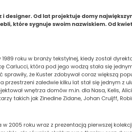
rz i designer. Od lat projektuje domy największ
li, które sygnuje swoim nazwiskiem. Od kwietni
 w 1989 roku w branży tekstylnej, kiedy został dyr
ę Carlucci, która pod jego wodzą stała się jedny
ć sprawiły, że Kuster zdobywał coraz większą pop
 przestrzeni zaledwie kilku lat stał się jednym z 
ojektował wnętrza domów m.in. dla Nasa, Kelis, Alic
rzy takich jak Zinedine Zidane, Johan Cruijff, Robi
ta w 2005 roku wraz z prezentacją pierwszej kolek