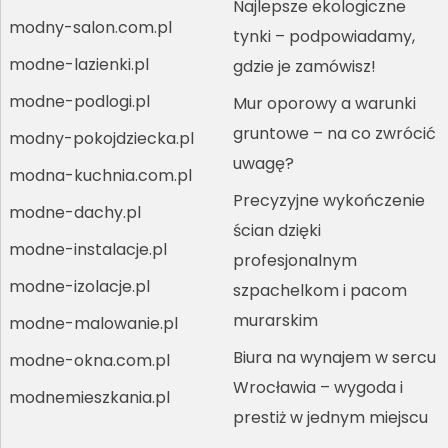
Najlepsze ekologiczne
modny-salon.com.pl
tynki – podpowiadamy,
modne-lazienki.pl
gdzie je zamówisz!
modne-podlogi.pl
Mur oporowy a warunki
gruntowe – na co zwrócić
modny-pokojdziecka.pl
uwagę?
modna-kuchnia.com.pl
Precyzyjne wykończenie
modne-dachy.pl
ścian dzięki
modne-instalacje.pl
profesjonalnym
modne-izolacje.pl
szpachelkom i pacom
murarskim
modne-malowanie.pl
Biura na wynajem w sercu
modne-okna.com.pl
Wrocławia – wygoda i
modnemieszkania.pl
prestiż w jednym miejscu