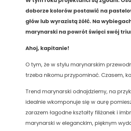
W tym roku projektanci są zgodni. Os
doborze kolorów postawić na pastelow
głów lub wyrazistą żółć. Na wybiegach
marynarski na powrót święci swój triu
Ahoj, kapitanie!
O tym, że w stylu marynarskim przewodni
trzeba nikomu przypominać. Czasem, kolo
Trend marynarski odnajdziemy, na przyk
idealnie wkomponuje się w aurę pomiesz
zarazem łagodne kształty filiżanek i imb
marynarski w eleganckim, pięknym wyda