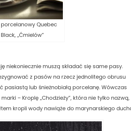
is porcelanowy Quebec
 Black, „Ćmielów”
ję niekoniecznie muszą składać się same pasy.
ezygnować z pasów na rzecz jednolitego obrusu
ić pasiastą lub śnieżnobiałą porcelanę. Wówczas
marki – Kroplę „Chodzieży”, która nie tylko nazwą,
ałtem kropli wody nawiąże do marynarskiego duch