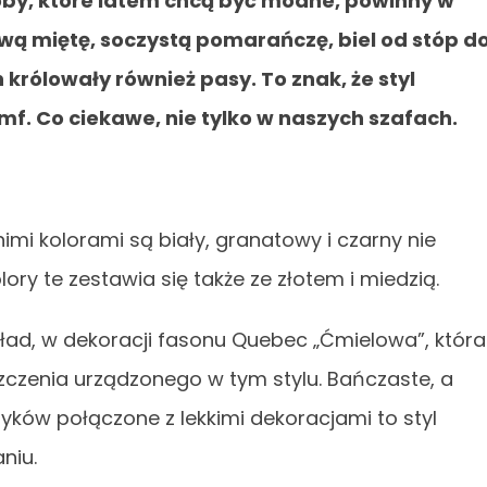
oby, które latem chcą być modne, powinny w
ą miętę, soczystą pomarańczę, biel od stóp d
 królowały również pasy. To znak, że styl
mf. Co ciekawe, nie tylko w naszych szafach.
mi kolorami są biały, granatowy i czarny nie
ry te zestawia się także ze złotem i miedzią.
ład, w dekoracji fasonu Quebec „Ćmielowa”, która
czenia urządzonego w tym stylu. Bańczaste, a
ryków połączone z lekkimi dekoracjami to styl
niu.