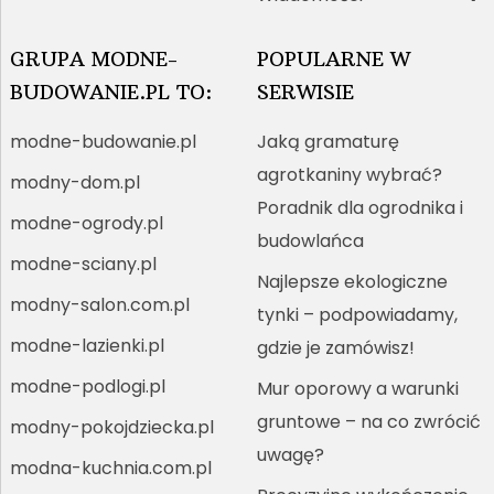
GRUPA MODNE-
POPULARNE W
BUDOWANIE.PL TO:
SERWISIE
modne-budowanie.pl
Jaką gramaturę
agrotkaniny wybrać?
modny-dom.pl
Poradnik dla ogrodnika i
modne-ogrody.pl
budowlańca
modne-sciany.pl
Najlepsze ekologiczne
modny-salon.com.pl
tynki – podpowiadamy,
modne-lazienki.pl
gdzie je zamówisz!
modne-podlogi.pl
Mur oporowy a warunki
gruntowe – na co zwrócić
modny-pokojdziecka.pl
uwagę?
modna-kuchnia.com.pl