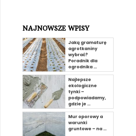
NAJNOWSZE WPISY
Jaką gramaturę
agrotkaniny
wybrać?
Poradnik dla
ogrodnika …
Najlepsze
ekologiczne
tynki –
podpowiadamy,
gdzie je …
Mur oporowy a
warunki
gruntowe – na …