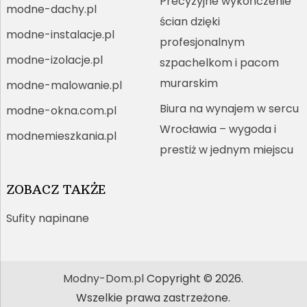
Precyzyjne wykończenie
modne-dachy.pl
ścian dzięki
modne-instalacje.pl
profesjonalnym
modne-izolacje.pl
szpachelkom i pacom
murarskim
modne-malowanie.pl
Biura na wynajem w sercu
modne-okna.com.pl
Wrocławia – wygoda i
modnemieszkania.pl
prestiż w jednym miejscu
ZOBACZ TAKŻE
Sufity napinane
Modny-Dom.pl
Copyright © 2026.
Wszelkie prawa zastrzeżone.