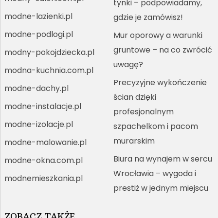
tynki – podpowiadamy,
modne-lazienki.pl
gdzie je zamówisz!
modne-podlogi.pl
Mur oporowy a warunki
gruntowe – na co zwrócić
modny-pokojdziecka.pl
uwagę?
modna-kuchnia.com.pl
Precyzyjne wykończenie
modne-dachy.pl
ścian dzięki
modne-instalacje.pl
profesjonalnym
modne-izolacje.pl
szpachelkom i pacom
murarskim
modne-malowanie.pl
Biura na wynajem w sercu
modne-okna.com.pl
Wrocławia – wygoda i
modnemieszkania.pl
prestiż w jednym miejscu
ZOBACZ TAKŻE