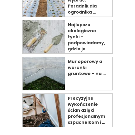
wybrać?
Poradnik dla
ogrodnika …
Najlepsze
ekologiczne
tynki –
podpowiadamy,
gdzie je …
Mur oporowy a
warunki
gruntowe – na …
Precyzyjne
wykończenie
ścian dzięki
profesjonalnym
szpachelkom i …