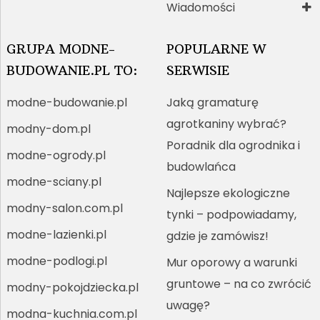
Wiadomości
GRUPA MODNE-
POPULARNE W
BUDOWANIE.PL TO:
SERWISIE
modne-budowanie.pl
Jaką gramaturę
agrotkaniny wybrać?
modny-dom.pl
Poradnik dla ogrodnika i
modne-ogrody.pl
budowlańca
modne-sciany.pl
Najlepsze ekologiczne
modny-salon.com.pl
tynki – podpowiadamy,
modne-lazienki.pl
gdzie je zamówisz!
modne-podlogi.pl
Mur oporowy a warunki
gruntowe – na co zwrócić
modny-pokojdziecka.pl
uwagę?
modna-kuchnia.com.pl