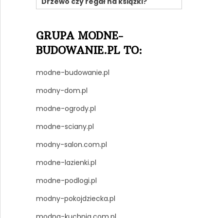
Drzewo czy regał na książki?
GRUPA MODNE-
BUDOWANIE.PL TO:
modne-budowanie.pl
modny-dom.pl
modne-ogrody.pl
modne-sciany.pl
modny-salon.com.pl
modne-lazienki.pl
modne-podlogi.pl
modny-pokojdziecka.pl
modna-kuchnia.com.pl