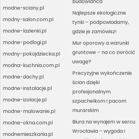
budowlańca
modne-sciany.pl
Najlepsze ekologiczne
modny-salon.com.pl
tynki – podpowiadamy,
modne-lazienki.pl
gdzie je zamówisz!
modne-podlogi.pl
Mur oporowy a warunki
gruntowe – na co zwrócić
modny-pokojdziecka.pl
uwagę?
modna-kuchnia.com.pl
Precyzyjne wykończenie
modne-dachy.pl
ścian dzięki
modne-instalacje.pl
profesjonalnym
modne-izolacje.pl
szpachelkom i pacom
murarskim
modne-malowanie.pl
Biura na wynajem w sercu
modne-okna.com.pl
Wrocławia – wygoda i
modnemieszkania.pl