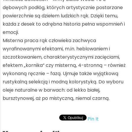
dębowych podłóg, których artystycznie postarzane
powierzchnie są dziełem ludzkich rąk. Dzięki temu,
każda z desek to odrębna historia pełna wspomnień i
emocji.
Misterna praca rąk człowieka zachwyca
wyrafinowanymi efektami, m.in. heblowaniem i
szczotkowaniem, charakterystycznymi zacięciami,
efektem „kornika” czy misterną, 4-stronną – również
wykonaną ręcznie – fazą. Ujmuje także wyjątkową
rustykalną selekcją i modną kolorystyką. Do wyboru
oleje naturalne w barwach: od lekko białej,
bursztynowej, aż po mistyczną, niemal czarną.
Pin It