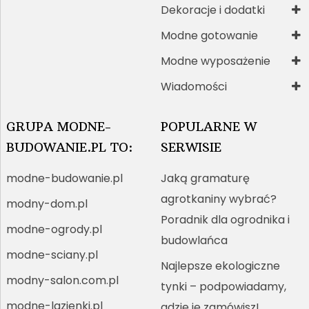
Dekoracje i dodatki
Modne gotowanie
Modne wyposażenie
Wiadomości
GRUPA MODNE-
POPULARNE W
BUDOWANIE.PL TO:
SERWISIE
modne-budowanie.pl
Jaką gramaturę
agrotkaniny wybrać?
modny-dom.pl
Poradnik dla ogrodnika i
modne-ogrody.pl
budowlańca
modne-sciany.pl
Najlepsze ekologiczne
modny-salon.com.pl
tynki – podpowiadamy,
modne-lazienki.pl
gdzie je zamówisz!