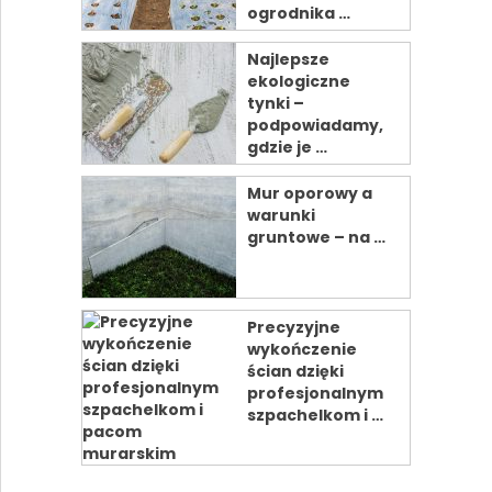
ogrodnika …
Najlepsze
ekologiczne
tynki –
podpowiadamy,
gdzie je …
Mur oporowy a
warunki
gruntowe – na …
Precyzyjne
wykończenie
ścian dzięki
profesjonalnym
szpachelkom i …