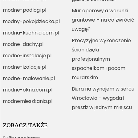
modne-podlogi.pl
Mur oporowy a warunki
gruntowe – na co zwrócić
modny-pokojdziecka.pl
uwagę?
modna-kuchnia.com.pl
Precyzyjne wykończenie
modne-dachy.pl
ścian dzięki
modne-instalacje.pl
profesjonalnym
modne-izolacje.pl
szpachelkom i pacom
murarskim
modne-malowanie.pl
Biura na wynajem w sercu
modne-okna.com.pl
Wrocławia – wygoda i
modnemieszkania.pl
prestiż w jednym miejscu
ZOBACZ TAKŻE