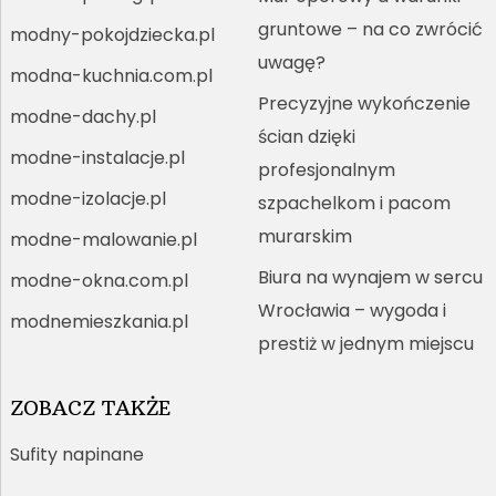
gruntowe – na co zwrócić
modny-pokojdziecka.pl
uwagę?
modna-kuchnia.com.pl
Precyzyjne wykończenie
modne-dachy.pl
ścian dzięki
modne-instalacje.pl
profesjonalnym
modne-izolacje.pl
szpachelkom i pacom
murarskim
modne-malowanie.pl
Biura na wynajem w sercu
modne-okna.com.pl
Wrocławia – wygoda i
modnemieszkania.pl
prestiż w jednym miejscu
ZOBACZ TAKŻE
Sufity napinane