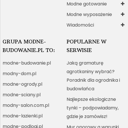
Modne gotowanie
Modne wyposażenie
Wiadomości
GRUPA MODNE-
POPULARNE W
BUDOWANIE.PL TO:
SERWISIE
modne-budowanie.pl
Jaką gramaturę
agrotkaniny wybrać?
modny-dom.pl
Poradnik dla ogrodnika i
modne-ogrody.pl
budowlańca
modne-sciany.pl
Najlepsze ekologiczne
modny-salon.com.pl
tynki – podpowiadamy,
modne-lazienki.pl
gdzie je zamówisz!
modne-podlogi.pl
Mur oporowy a warunki