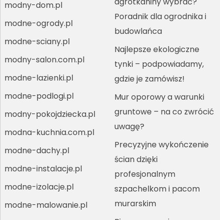
agrotkaniny wybrać?
modny-dom.pl
Poradnik dla ogrodnika i
modne-ogrody.pl
budowlańca
modne-sciany.pl
Najlepsze ekologiczne
modny-salon.com.pl
tynki – podpowiadamy,
modne-lazienki.pl
gdzie je zamówisz!
modne-podlogi.pl
Mur oporowy a warunki
gruntowe – na co zwrócić
modny-pokojdziecka.pl
uwagę?
modna-kuchnia.com.pl
Precyzyjne wykończenie
modne-dachy.pl
ścian dzięki
modne-instalacje.pl
profesjonalnym
modne-izolacje.pl
szpachelkom i pacom
murarskim
modne-malowanie.pl