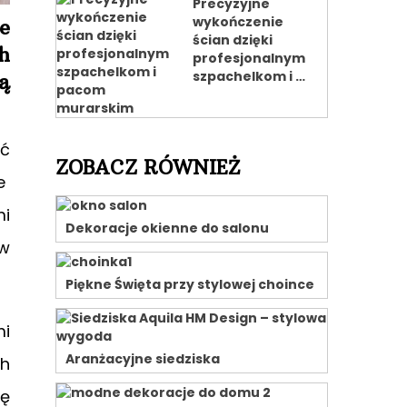
Precyzyjne
wykończenie
e
ścian dzięki
h
profesjonalnym
szpachelkom i …
ą
ić
ZOBACZ RÓWNIEŻ
e
mi
Dekoracje okienne do salonu
 w
Piękne Święta przy stylowej choince
mi
Aranżacyjne siedziska
ch
ię