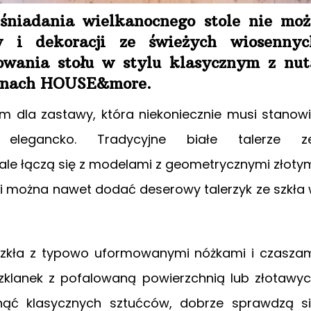
śniadania wielkanocnego stole nie moż
y i dekoracji ze świeżych wiosennyc
żowania stołu w stylu klasycznym z nut
lonach HOUSE&more.
em dla zastawy, która niekoniecznie musi stanow
elegancko. Tradycyjne białe talerze z
le łączą się z modelami z geometrycznymi złoty
i można nawet dodać deserowy talerzyk ze szkła
o szkła z typowo uformowanymi nóżkami i czasza
zklanek z pofalowaną powierzchnią lub złotawy
nąć klasycznych sztućców, dobrze sprawdzą s