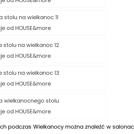
cje od HOUSE&more
cje od HOUSE&more
cje od HOUSE&more
cje od HOUSE&more
cje od HOUSE&more
ych podczas Wielkanocy można znaleźć w salona