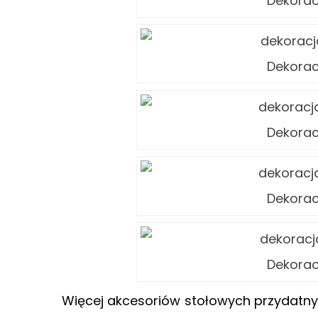
Dekora
Dekora
Dekora
Dekora
Dekora
Więcej akcesoriów stołowych przydatn