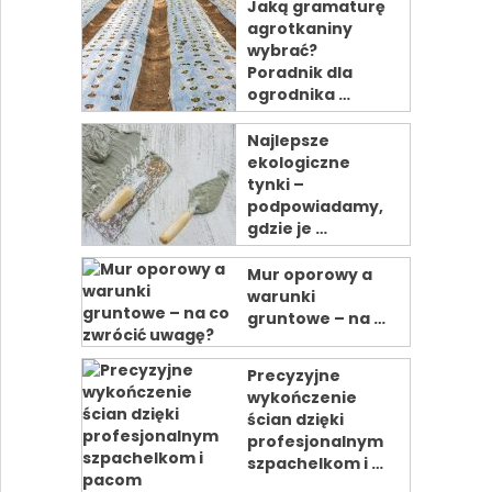
Jaką gramaturę
agrotkaniny
wybrać?
Poradnik dla
ogrodnika …
Najlepsze
ekologiczne
tynki –
podpowiadamy,
gdzie je …
Mur oporowy a
warunki
gruntowe – na …
Precyzyjne
wykończenie
ścian dzięki
profesjonalnym
szpachelkom i …