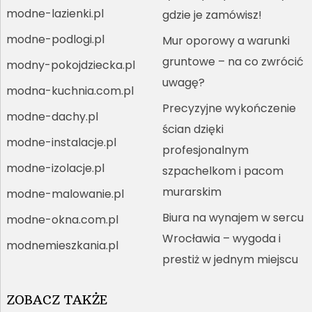
modne-lazienki.pl
gdzie je zamówisz!
modne-podlogi.pl
Mur oporowy a warunki
gruntowe – na co zwrócić
modny-pokojdziecka.pl
uwagę?
modna-kuchnia.com.pl
Precyzyjne wykończenie
modne-dachy.pl
ścian dzięki
modne-instalacje.pl
profesjonalnym
modne-izolacje.pl
szpachelkom i pacom
murarskim
modne-malowanie.pl
Biura na wynajem w sercu
modne-okna.com.pl
Wrocławia – wygoda i
modnemieszkania.pl
prestiż w jednym miejscu
ZOBACZ TAKŻE