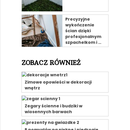
Precyzyjne
wykończenie
ścian dzięki
profesjonalnym
szpachelkom i …
ZOBACZ RÓWNIEŻ
Zimowe opowieści w dekoracji
wnętrz
Zegary ścienne i budziki w
wiosennych barwach
5 pomysłów na piękne i niedrogie