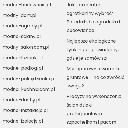
modne-budowanie.pl
Jaką gramaturę
agrotkaniny wybrać?
modny-dom.pl
Poradnik dla ogrodnika i
modne-ogrody.pl
budowlańca
modne-sciany.pl
Najlepsze ekologiczne
modny-salon.com.pl
tynki – podpowiadamy,
modne-lazienki.pl
gdzie je zamówisz!
modne-podlogi.pl
Mur oporowy a warunki
gruntowe – na co zwrócić
modny-pokojdziecka.pl
uwagę?
modna-kuchnia.com.pl
Precyzyjne wykończenie
modne-dachy.pl
ścian dzięki
modne-instalacje.pl
profesjonalnym
modne-izolacje.pl
szpachelkom i pacom