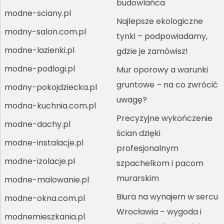
budowlańca
modne-sciany.pl
Najlepsze ekologiczne
modny-salon.com.pl
tynki – podpowiadamy,
modne-lazienki.pl
gdzie je zamówisz!
modne-podlogi.pl
Mur oporowy a warunki
gruntowe – na co zwrócić
modny-pokojdziecka.pl
uwagę?
modna-kuchnia.com.pl
Precyzyjne wykończenie
modne-dachy.pl
ścian dzięki
modne-instalacje.pl
profesjonalnym
modne-izolacje.pl
szpachelkom i pacom
murarskim
modne-malowanie.pl
Biura na wynajem w sercu
modne-okna.com.pl
Wrocławia – wygoda i
modnemieszkania.pl