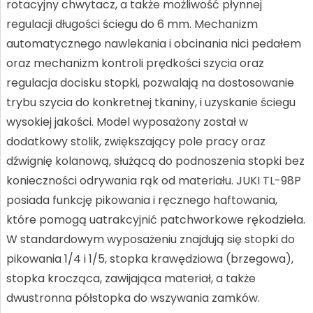
rotacyjny chwytacz, a także możliwość płynnej
regulacji długości ściegu do 6 mm. Mechanizm
automatycznego nawlekania i obcinania nici pedałem
oraz mechanizm kontroli prędkości szycia oraz
regulacja docisku stopki, pozwalają na dostosowanie
trybu szycia do konkretnej tkaniny, i uzyskanie ściegu
wysokiej jakości. Model wyposażony został w
dodatkowy stolik, zwiększający pole pracy oraz
dźwignię kolanową, służącą do podnoszenia stopki bez
konieczności odrywania rąk od materiału. JUKI TL-98P
posiada funkcję pikowania i ręcznego haftowania,
które pomogą uatrakcyjnić patchworkowe rękodzieła.
W standardowym wyposażeniu znajdują się stopki do
pikowania 1/4 i 1/5, stopka krawędziowa (brzegowa),
stopka krocząca, zawijająca materiał, a także
dwustronna półstopka do wszywania zamków.