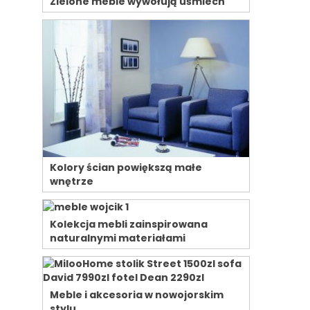
Zielone meble wywołują uśmiech
Kolory ścian powiększą małe
wnętrze
Kolekcja mebli zainspirowana
naturalnymi materiałami
Meble i akcesoria w nowojorskim
stylu