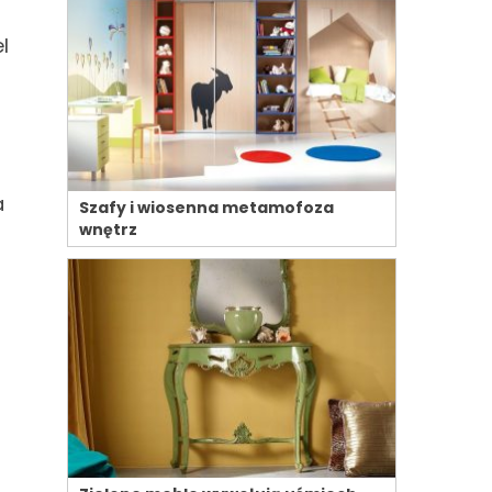
l
a
Szafy i wiosenna metamofoza
wnętrz