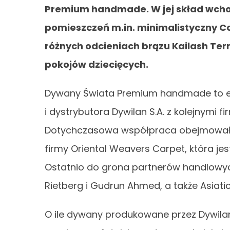
Premium handmade. W jej skład wch
pomieszczeń m.in. minimalistyczny Co
różnych odcieniach brązu Kailash Ter
pokojów dziecięcych.
Dywany Świata Premium handmade to ef
i dystrybutora Dywilan S.A. z kolejnymi 
Dotychczasowa współpraca obejmowała 
firmy Oriental Weavers Carpet, która j
Ostatnio do grona partnerów handlowych
Rietberg i Gudrun Ahmed, a także Asiati
O ile dywany produkowane przez Dywila