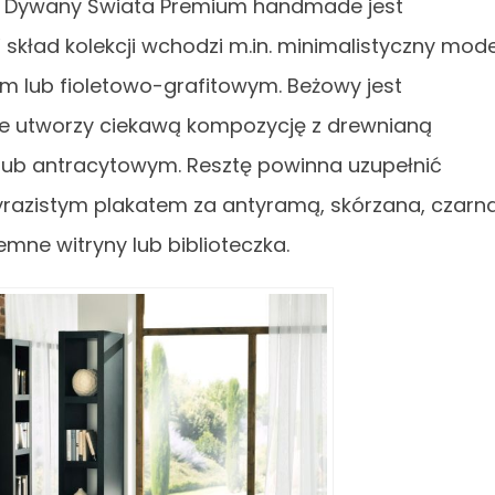
a Dywany Świata Premium handmade jest
kład kolekcji wchodzi m.in. minimalistyczny mode
m lub fioletowo-grafitowym. Beżowy jest
ie utworzy ciekawą kompozycję z drewnianą
 lub antracytowym. Resztę powinna uzupełnić
yrazistym plakatem za antyramą, skórzana, czarn
ne witryny lub biblioteczka.