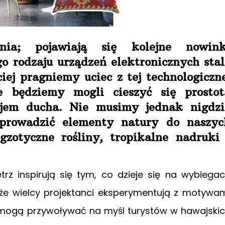
nia; pojawiają się kolejne nowink
go rodzaju urządzeń elektronicznych stal
iej pragniemy uciec z tej technologiczne
ie będziemy mogli cieszyć się prostot
ojem ducha. Nie musimy jednak nigdzi
prowadzić elementy natury do naszyc
otyczne rośliny, tropikalne nadruki 
trz inspirują się tym, co dzieje się na wybiega
e wielcy projektanci eksperymentują z motywa
i mogą przywoływać na myśl turystów w hawajski