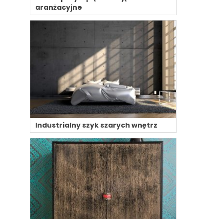
aranżacyjne
Industrialny szyk szarych wnętrz