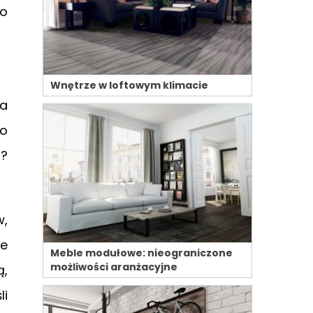
 o
Wnętrze w loftowym klimacie
ma
zo
u?
w,
ie
Meble modułowe: nieograniczone
możliwości aranżacyjne
ą,
li