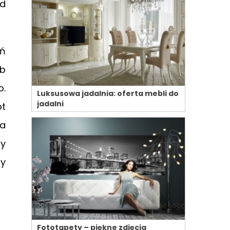
od
eń
ub
o.
Luksusowa jadalnia: oferta mebli do
jadalni
pt
na
ry
zy
Fototapety – piękne zdjęcia