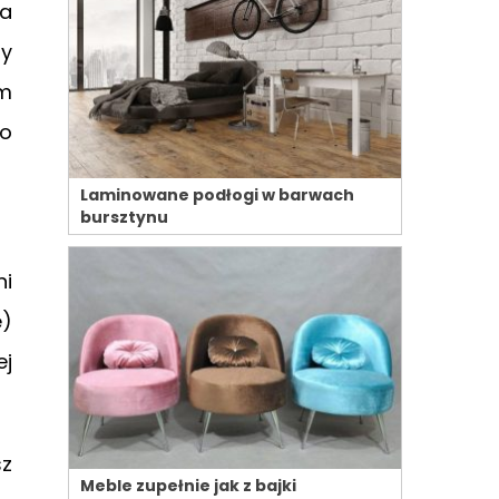
ia
my
ym
 o
Laminowane podłogi w barwach
bursztynu
ni
e)
ej
sz
Meble zupełnie jak z bajki