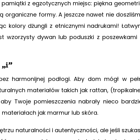
 pamiątki z egzotycznych miejsc: piękna geometr
ają organiczne formy. A jeszcze nawet nie doszliś
ąc kolory dżungli z etnicznymi nadrukami! Łatw
st wzorzysty dywan lub poduszki z poszewkami
 „i”
bez harmonijnej podłogi. Aby dom mógł w peł
aturalnych materiałów takich jak rattan, (tropikaln
, aby Twoje pomieszczenia nabrały nieco bardzi
 materiałach jak marmur lub skóra.
zu naturalności i autentyczności, ale jeśli szuka