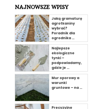
NAJNOWSZE WPISY
Jaką gramaturę
agrotkaniny
wybrać?
Poradnik dla
ogrodnika …
Najlepsze
ekologiczne
tynki –
podpowiadamy,
gdzie je …
Mur oporowy a
warunki
gruntowe – na …
Precyzyjne