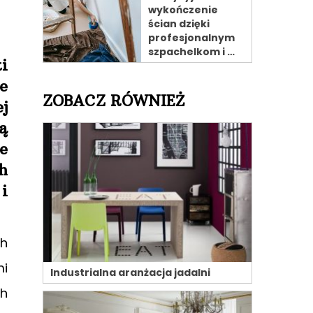
wykończenie
ścian dzięki
profesjonalnym
szpachelkom i …
i
e
ZOBACZ RÓWNIEŻ
j
ą
e
h
i
ch
mi
Industrialna aranżacja jadalni
ch