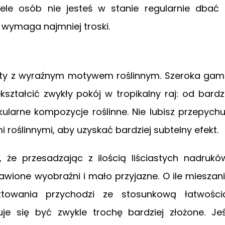
wiele osób nie jesteś w stanie regularnie dbać
 wymaga najmniej troski.
apety z wyraźnym motywem roślinnym. Szeroka ga
tałcić zwykły pokój w tropikalny raj: od bard
arne kompozycje roślinne. Nie lubisz przepych
 roślinnymi, aby uzyskać bardziej subtelny efekt.
e przesadzając z ilością liściastych nadrukó
awione wyobraźni i mało przyjazne. O ile mieszan
ktowania przychodzi ze stosunkową łatwości
 się być zwykle trochę bardziej złożone. Jeś