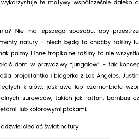
 wykorzystuje te motywy współcześnie daleko 
enia? Nie ma lepszego sposobu, aby przestrz
menty natury – niech będą to choćby rośliny l
k palmy i inne tropikalne rośliny to nie wszystk
tałcić dom w prawdziwy “jungalow” – tak konce
śla projektantka i blogerka z Los Angeles, Justi
egłych krajów, jaskrawe lub czarno-białe wzo
alnych surowców, takich jak rattan, bambus c
erzętami lub kolorowymi ptakami.
odzwierciedlać świat natury.