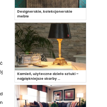
Designerskie, kolekcjonerskie
meble
ać
ój
Kamień, użyteczne dzieło sztuki –
najpiękniejsze skarby …
od
m