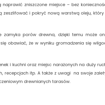
 naprawić zniszczone miejsce – bez koniecznoś
ją zeszlifować i pokryć nową warstwą oleju, który
 nie zamyka porów drewna, dzięki temu może o
 się obawiać, że w wyniku gromadzenia się wilgo
nek i kuchni oraz miejsc narażonych na duży ruc
, recepcjach itp. A także z uwagi na swoje zalet
ńczeniowym drewnianych tarasów.