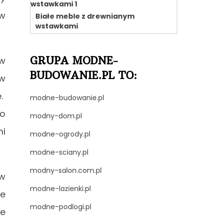
aw
Białe meble z drewnianym
wstawkami
GRUPA MODNE-
 w
BUDOWANIE.PL TO:
 w
e.
modne-budowanie.pl
go
modny-dom.pl
mi
modne-ogrody.pl
modne-sciany.pl
modny-salon.com.pl
 w
modne-lazienki.pl
ie
modne-podlogi.pl
ie