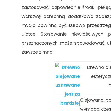
zastosować odpowiednie środki pielęg
warstwę ochronną dodatkowo zabezpie
mydła powinna być surowo przestrze
ulotce. Stosowanie niewłaściwych 
przeznaczonych może spowodować ut
zawsze zimna.
Drewno ole
estetycz
n
Olejowana pow
wymaga częst