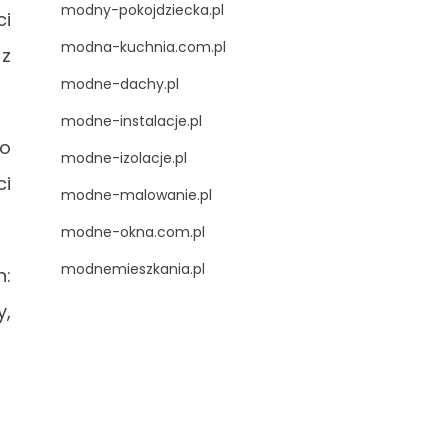
modny-pokojdziecka.pl
ci
modna-kuchnia.com.pl
 z
modne-dachy.pl
modne-instalacje.pl
no
modne-izolacje.pl
ci
modne-malowanie.pl
modne-okna.com.pl
modnemieszkania.pl
h:
y,