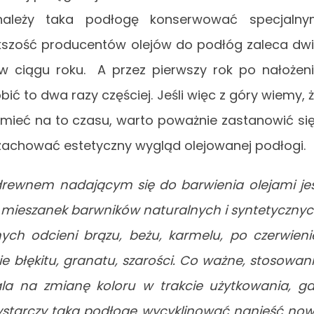
ależy taka podłogę konserwować specjalny
ększość producentów olejów do podłóg zaleca dw
w ciągu roku. A przez pierwszy rok po nałożen
obić to dwa razy częściej. Jeśli więc z góry wiemy, 
mieć na to czasu, warto poważnie zastanowić si
zachować estetyczny wygląd olejowanej podłogi.
drewnem nadającym się do barwienia olejami je
 mieszanek barwników naturalnych i syntetyczny
ch odcieni brązu, beżu, karmelu, po czerwieni
e błękitu, granatu, szarości. Co ważne, stosowan
a na zmianę koloru w trakcie użytkowania, g
ystarczy taką podłogę wycyklinować nanieść no