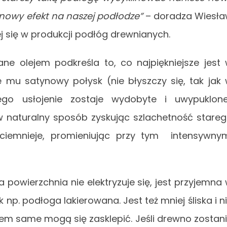
nowy efekt na naszej podłodze”
– doradza Wiesł
ej się w produkcji podłóg drewnianych.
ne olejem podkreśla to, co najpiękniejsze jest
 mu satynowy połysk (nie błyszczy się, tak jak
ego usłojenie zostaje wydobyte i uwypuklon
w naturalny sposób zyskując szlachetność stare
ciemnieje, promieniując przy tym intensywny
ka powierzchnia nie elektryzuje się, jest przyjemna
k np. podłoga lakierowana. Jest też mniej śliska i n
sem same mogą się zasklepić. Jeśli drewno zostan