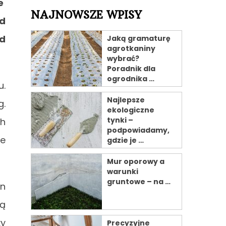
ne
NAJNOWSZE WPISY
ąd
d
Jaką gramaturę
agrotkaniny
wybrać?
Poradnik dla
ogrodnika …
u.
Najlepsze
g.
ekologiczne
tynki –
ch
podpowiadamy,
że
gdzie je …
Mur oporowy a
warunki
gruntowe – na …
in
ną
ży
Precyzyjne