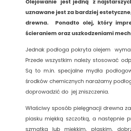
Olejowanie jest jedną z najstarszy
uznawane jest za bardziej estetyczn
drewna. Ponadto olej, który impr
ścieraniem oraz uszkodzeniami mec
Jednak podłoga pokryta olejem wymaga
Przede wszystkim należy stosować odp
Są to m.in. specjalne mydła podłogow
środków chemicznych narażamy podłogę 
doprowadzić do jej zniszczenia.
Właściwy sposób pielęgnacji drewna za
piasku miękką szczotką, a następnie p
szmatką lub miękkim, płaskim, dob