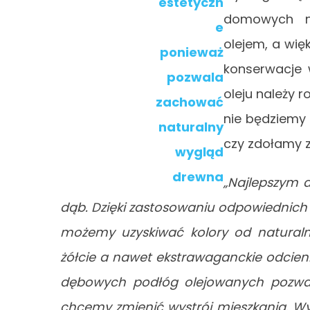
domowych n
olejem, a wi
konserwacje 
oleju należy r
nie będziemy 
czy zdołamy 
„Najlepszym 
dąb. Dzięki zastosowaniu odpowiednich
możemy uzyskiwać kolory od naturalny
żółcie a nawet ekstrawaganckie odcieni
dębowych podłóg olejowanych pozwal
chcemy zmienić wystrój mieszkania. W