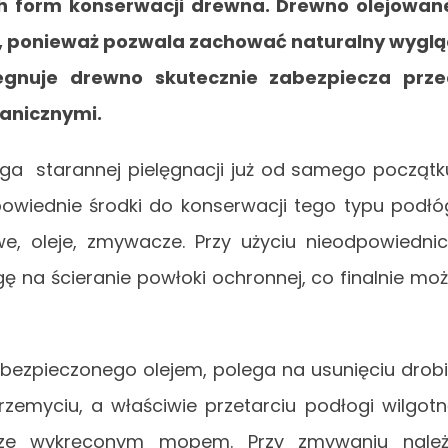
ch form konserwacji drewna. Drewno olejowa
e, ponieważ pozwala zachować naturalny wygl
egnuje drewno skutecznie zabezpiecza prze
hanicznymi.
 starannej pielęgnacji już od samego początk
owiednie środki do konserwacji tego typu podłó
e, oleje, zmywacze. Przy użyciu nieodpowiedni
na ścieranie powłoki ochronnej, co finalnie mo
bezpieczonego olejem, polega na usunięciu drob
rzemyciu, a właściwie przetarciu podłogi wilgot
rze wykręconym mopem. Przy zmywaniu nale