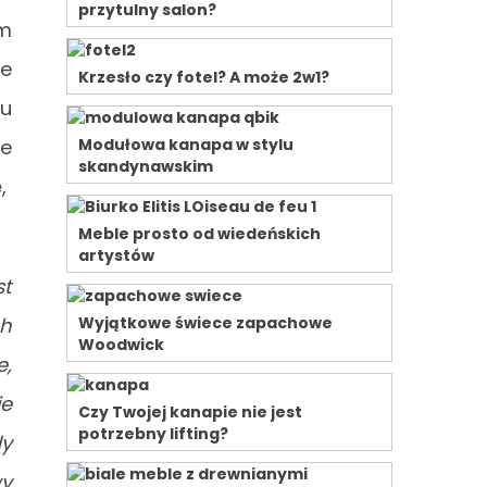
przytulny salon?
m
ie
Krzesło czy fotel? A może 2w1?
iu
że
Modułowa kanapa w stylu
skandynawskim
ę,
Meble prosto od wiedeńskich
artystów
st
ch
Wyjątkowe świece zapachowe
Woodwick
e,
ie
Czy Twojej kanapie nie jest
potrzebny lifting?
dy
wy