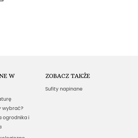
NE W
ZOBACZ TAKŻE
Sufity napinane
turę
y wybrać?
a ogrodnika i
a