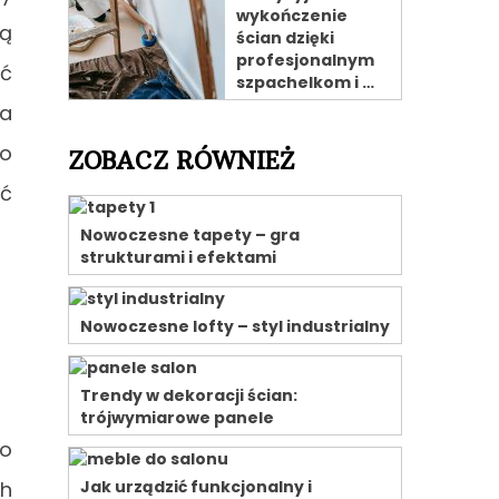
wykończenie
ną
ścian dzięki
profesjonalnym
ść
szpachelkom i …
na
go
ZOBACZ RÓWNIEŻ
yć
Nowoczesne tapety – gra
strukturami i efektami
Nowoczesne lofty – styl industrialny
Trendy w dekoracji ścian:
trójwymiarowe panele
go
ch
Jak urządzić funkcjonalny i