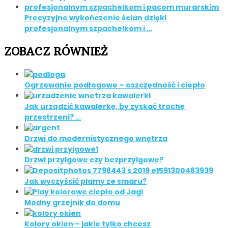
Precyzyjne wykończenie ścian dzięki
profesjonalnym szpachelkom i …
ZOBACZ RÓWNIEŻ
Ogrzewanie podłogowe – oszczędność i ciepło
Jak urządzić kawalerkę, by zyskać trochę
przestrzeni? …
Drzwi do modernistycznego wnętrza
Drzwi przylgowe czy bezprzylgowe?
Jak wyczyścić plamy ze smaru?
Modny grzejnik do domu
Kolory okien – jakie tylko chcesz