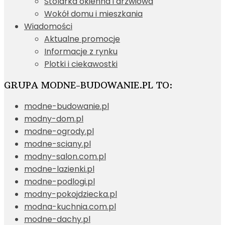
Stolarka okienna i drzwiowa
Wokół domu i mieszkania
Wiadomości
Aktualne promocje
Informacje z rynku
Plotki i ciekawostki
GRUPA MODNE-BUDOWANIE.PL TO:
modne-budowanie.pl
modny-dom.pl
modne-ogrody.pl
modne-sciany.pl
modny-salon.com.pl
modne-lazienki.pl
modne-podlogi.pl
modny-pokojdziecka.pl
modna-kuchnia.com.pl
modne-dachy.pl