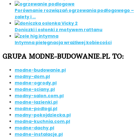
Porównanie rozwiązań ogrzewania podłogowego –
zalety i …
Doniczki i osłonki z motywem rattanu
Intymna pielęgnacja wrażliwej kobiecości
GRUPA MODNE-BUDOWANIE.PL TO:
modne-budowanie.pl
modny-dom.pl
modne-ogrody.pl
modne-sciany.pl
modny-salon.com.pl
modne-lazienki.pl
modne-podlogi.pl
modny-pokojdziecka.pl
modna-kuchnia.com.pl
modne-dachy.pl
modne-instalacje.pl