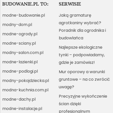
BUDOWANIE.PL TO:
SERWISIE
modne-budowanie.pl
Jaką gramaturę
agrotkaniny wybrać?
modny-dom.pl
Poradnik dla ogrodnika i
modne-ogrody.pl
budowlańca
modne-sciany.pl
Najlepsze ekologiczne
modny-salon.com.pl
tynki – podpowiadamy,
modne-lazienki.pl
gdzie je zamówisz!
modne-podlogi.pl
Mur oporowy a warunki
gruntowe – na co zwrócić
modny-pokojdziecka.pl
uwagę?
modna-kuchnia.com.pl
Precyzyjne wykończenie
modne-dachy.pl
ścian dzięki
modne-instalacje.pl
profesjonalnym