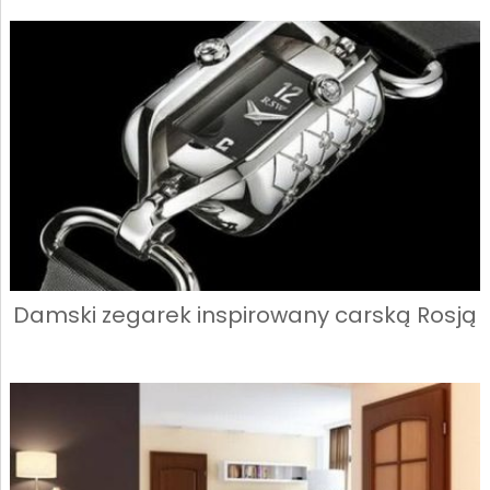
Damski zegarek inspirowany carską Rosją