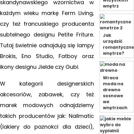
wszystkich
skandynawskiego wzornictwa w
wnętrz
każdym wieku markę Ferm Living,
czy też francuskiego producenta
subtelnego designu Petite Friture.
Jak
urządzić
Tutaj świetnie odnajdują się lampy
romantyczn
wnętrze?
Brokis, Eno Studio, Fatboy oraz
ikony designu Jielde czy Gubi.
Wraca
W kategorii designerskich
moda na
drewno
akcesoriów, zabawek, czy też
sosnowe
we
marek modowych odnajdziemy
wnętrzach
takich producentów jak: Nailmatic
(lakiery do paznokci dla dzieci),