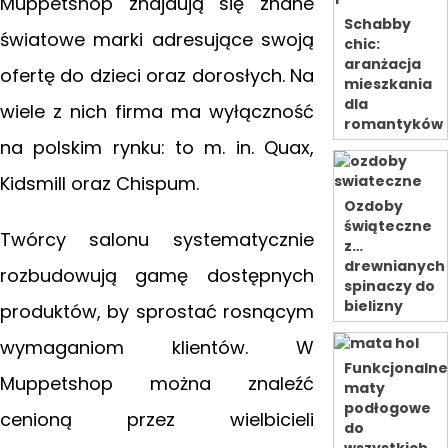
Muppetshop znajdują się znane
Schabby
światowe marki adresujące swoją
chic:
aranżacja
ofertę do dzieci oraz dorosłych. Na
mieszkania
dla
wiele z nich firma ma wyłączność
romantyków
na polskim rynku: to m. in. Quax,
Kidsmill oraz Chispum.
Ozdoby
świąteczne
Twórcy salonu systematycznie
z…
drewnianych
rozbudowują gamę dostępnych
spinaczy do
bielizny
produktów, by sprostać rosnącym
wymaganiom klientów. W
Funkcjonaln
Muppetshop można znaleźć
maty
podłogowe
cenioną przez wielbicieli
do