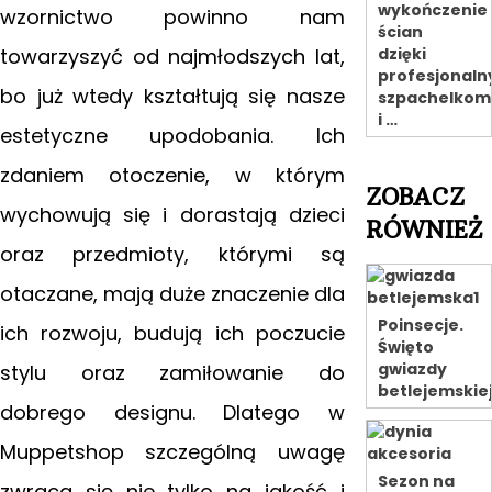
wykończenie
wzornictwo powinno nam
ścian
towarzyszyć od najmłodszych lat,
dzięki
profesjonal
bo już wtedy kształtują się nasze
szpachelkom
i …
estetyczne upodobania. Ich
zdaniem otoczenie, w którym
ZOBACZ
wychowują się i dorastają dzieci
RÓWNIEŻ
oraz przedmioty, którymi są
otaczane, mają duże znaczenie dla
Poinsecje.
ich rozwoju, budują ich poczucie
Święto
gwiazdy
stylu oraz zamiłowanie do
betlejemskie
dobrego designu. Dlatego w
Muppetshop szczególną uwagę
Sezon na
zwraca się nie tylko na jakość
i