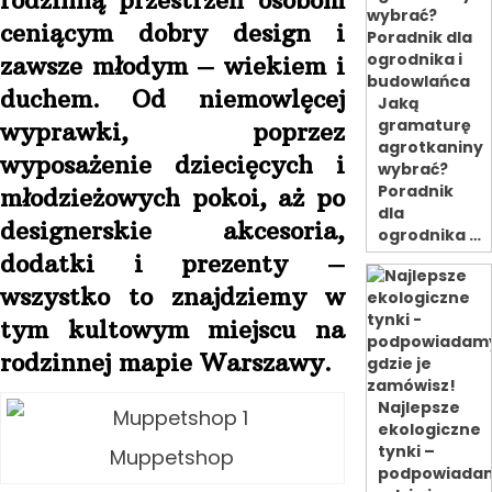
rodzinną przestrzeń osobom
ceniącym dobry design i
zawsze młodym – wiekiem i
duchem. Od niemowlęcej
Jaką
gramaturę
wyprawki, poprzez
agrotkaniny
wyposażenie dziecięcych i
wybrać?
Poradnik
młodzieżowych pokoi, aż po
dla
designerskie akcesoria,
ogrodnika …
dodatki i prezenty –
wszystko to znajdziemy w
tym kultowym miejscu na
rodzinnej mapie Warszawy.
Najlepsze
ekologiczne
tynki –
Muppetshop
podpowiada