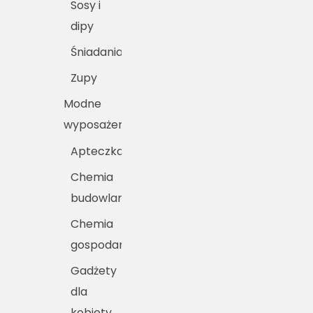
Sosy i
dipy
Śniadania
Zupy
Modne
wyposażenie
Apteczka
Chemia
budowlana
Chemia
gospodarcza
Gadżety
dla
kobiety