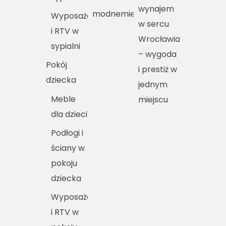
wynajem
modnemieszkania.pl
Wyposażenie
w sercu
i RTV w
Wrocławia
sypialni
– wygoda
Pokój
i prestiż w
dziecka
jednym
Meble
miejscu
dla dzieci
Podłogi i
ściany w
pokoju
dziecka
Wyposażenie
i RTV w