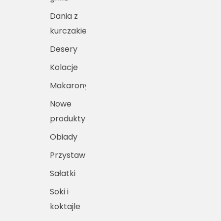
Dania z
kurczakiem
Desery
Kolacje
Makarony
Nowe
produkty
Obiady
Przystawki
Sałatki
Soki i
koktajle