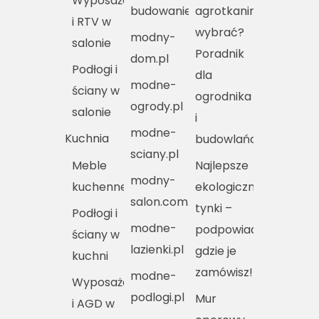
Wyposażenie
budowanie.pl
agrotkaniny
i RTV w
wybrać?
modny-
salonie
Poradnik
dom.pl
Podłogi i
dla
modne-
ściany w
ogrodnika
ogrody.pl
salonie
i
modne-
Kuchnia
budowlańca
sciany.pl
Meble
Najlepsze
modny-
kuchenne
ekologiczne
salon.com.pl
tynki –
Podłogi i
modne-
podpowiadamy,
ściany w
lazienki.pl
gdzie je
kuchni
zamówisz!
modne-
Wyposażenie
podlogi.pl
Mur
i AGD w