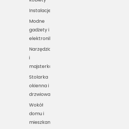
Instalacje
Modne
gadżety i
elektronika
Narzędzia
i
majsterkowanie
Stolarka
okienna i
drzwiowa
Wokół
domu i
mieszkania