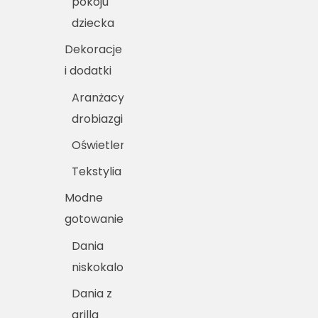
pokoju
dziecka
Dekoracje
i dodatki
Aranżacyjne
drobiazgi
Oświetlenie
Tekstylia
Modne
gotowanie
Dania
niskokaloryczne
Dania z
grilla