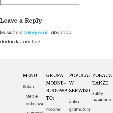
Leave a Reply
Musisz się
zalogować
, aby móc
dodać komentarz.
MENU
GRUPA
POPULARNE
ZOBACZ
MODNE-
W
TAKŻE
Salon
BUDOWANIE.PL
SERWISIE
Sufity
Meble
TO:
napinane
Jaką
pokojowe
modne-
gramaturę