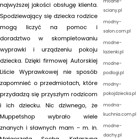
modne-
najwyższej jakości obsługę klienta.
sciany.pl
Spodziewający się dziecka rodzice
modny-
mogą liczyć na pomoc i
salon.com.pl
doradztwo w skompletowaniu
modne-
wyprawki i urządzeniu pokoju
lazienki.pl
dziecka. Dzięki firmowej Autorskiej
modne-
Liście Wyprawkowej nie sposób
podlogi.pl
zapomnieć o przedmiotach, które
modny-
przydadzą się przyszłym rodzicom
pokojdziecka.pl
i ich dziecku. Nic dziwnego, że
modna-
kuchnia.com.pl
Muppetshop wybrało wiele
modne-
znanych i sławnych mam – m. in.
dachy.pl
Małgorzata Socha, Katarzyna