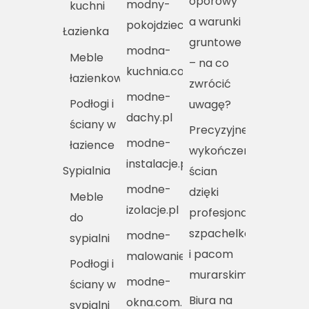
oporowy
modny-
kuchni
a warunki
pokojdziecka.pl
Łazienka
gruntowe
modna-
Meble
– na co
kuchnia.com.pl
łazienkowe
zwrócić
modne-
Podłogi i
uwagę?
dachy.pl
ściany w
Precyzyjne
modne-
łazience
wykończenie
instalacje.pl
Sypialnia
ścian
modne-
dzięki
Meble
izolacje.pl
profesjonalnym
do
szpachelkom
modne-
sypialni
i pacom
malowanie.pl
Podłogi i
murarskim
modne-
ściany w
Biura na
okna.com.pl
sypialni