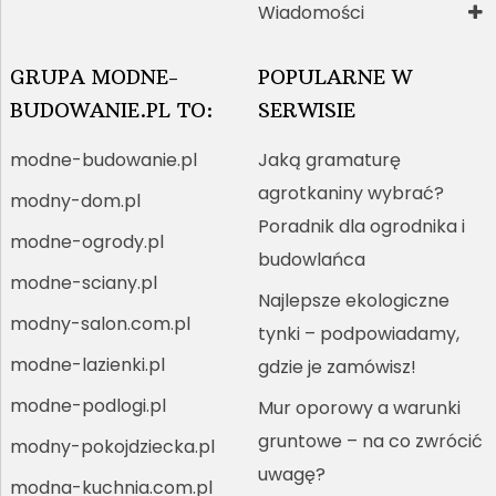
Wiadomości
GRUPA MODNE-
POPULARNE W
BUDOWANIE.PL TO:
SERWISIE
modne-budowanie.pl
Jaką gramaturę
agrotkaniny wybrać?
modny-dom.pl
Poradnik dla ogrodnika i
modne-ogrody.pl
budowlańca
modne-sciany.pl
Najlepsze ekologiczne
modny-salon.com.pl
tynki – podpowiadamy,
modne-lazienki.pl
gdzie je zamówisz!
modne-podlogi.pl
Mur oporowy a warunki
gruntowe – na co zwrócić
modny-pokojdziecka.pl
uwagę?
modna-kuchnia.com.pl