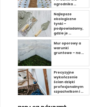
ogrodnika …
Najlepsze
ekologiczne
tynki –
podpowiadamy,
gdzie je …
Mur oporowy a
warunki
gruntowe – na …
Precyzyjne
wykończenie
ścian dzięki
profesjonalnym
szpachelkom i …