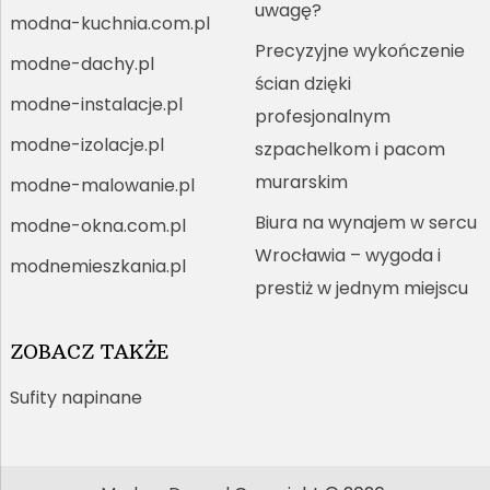
uwagę?
modna-kuchnia.com.pl
Precyzyjne wykończenie
modne-dachy.pl
ścian dzięki
modne-instalacje.pl
profesjonalnym
modne-izolacje.pl
szpachelkom i pacom
murarskim
modne-malowanie.pl
Biura na wynajem w sercu
modne-okna.com.pl
Wrocławia – wygoda i
modnemieszkania.pl
prestiż w jednym miejscu
ZOBACZ TAKŻE
Sufity napinane