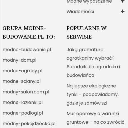
Modne wyposażenie
Wiadomości
GRUPA MODNE-
POPULARNE W
BUDOWANIE.PL TO:
SERWISIE
modne-budowanie.pl
Jaką gramaturę
agrotkaniny wybrać?
modny-dom.pl
Poradnik dla ogrodnika i
modne-ogrody.pl
budowlańca
modne-sciany.pl
Najlepsze ekologiczne
modny-salon.com.pl
tynki – podpowiadamy,
modne-lazienki.pl
gdzie je zamówisz!
modne-podlogi.pl
Mur oporowy a warunki
gruntowe – na co zwrócić
modny-pokojdziecka.pl