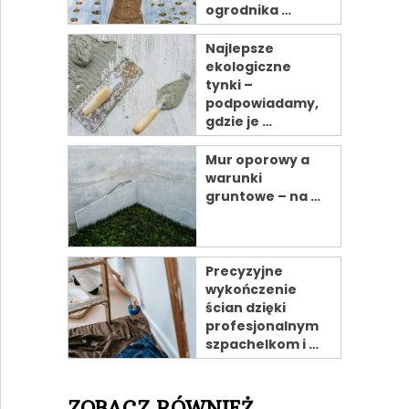
ogrodnika …
Najlepsze
ekologiczne
tynki –
podpowiadamy,
gdzie je …
Mur oporowy a
warunki
gruntowe – na …
Precyzyjne
wykończenie
ścian dzięki
profesjonalnym
szpachelkom i …
ZOBACZ RÓWNIEŻ