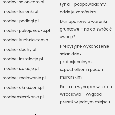
modny-salon.com.pl
tynki – podpowiadamy,
modne-lazienki.pl
gdzie je zamówisz!
modne-podlogi.pl
Mur oporowy a warunki
gruntowe – na co zwrócić
modny-pokojdziecka.pl
uwagę?
modna-kuchnia.com.pl
Precyzyjne wykończenie
modne-dachy.pl
ścian dzięki
modne-instalacje.pl
profesjonalnym
modne-izolacje.pl
szpachelkom i pacom
murarskim
modne-malowanie.pl
Biura na wynajem w sercu
modne-okna.com.pl
Wrocławia – wygoda i
modnemieszkania.pl
prestiż w jednym miejscu