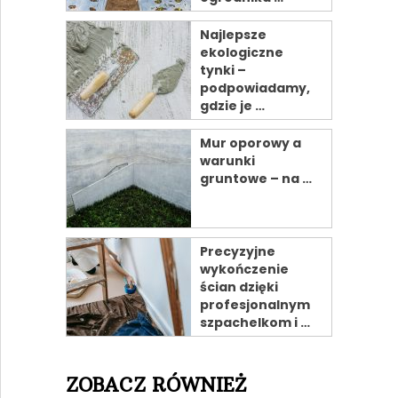
Najlepsze
ekologiczne
tynki –
podpowiadamy,
gdzie je …
Mur oporowy a
warunki
gruntowe – na …
Precyzyjne
wykończenie
ścian dzięki
profesjonalnym
szpachelkom i …
ZOBACZ RÓWNIEŻ