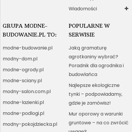
Wiadomości
GRUPA MODNE-
POPULARNE W
BUDOWANIE.PL TO:
SERWISIE
modne-budowanie.pl
Jaką gramaturę
agrotkaniny wybrać?
modny-dom.pl
Poradnik dla ogrodnika i
modne-ogrody.pl
budowlańca
modne-sciany.pl
Najlepsze ekologiczne
modny-salon.com.pl
tynki – podpowiadamy,
modne-lazienki.pl
gdzie je zamówisz!
modne-podlogi.pl
Mur oporowy a warunki
gruntowe – na co zwrócić
modny-pokojdziecka.pl
uwagę?