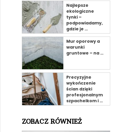
Najlepsze
ekologiczne
tynki –
podpowiadamy,
gdzie je …
Mur oporowy a
warunki
gruntowe – na …
Precyzyjne
wykończenie
ścian dzięki
profesjonalnym
szpachelkom i …
ZOBACZ RÓWNIEŻ