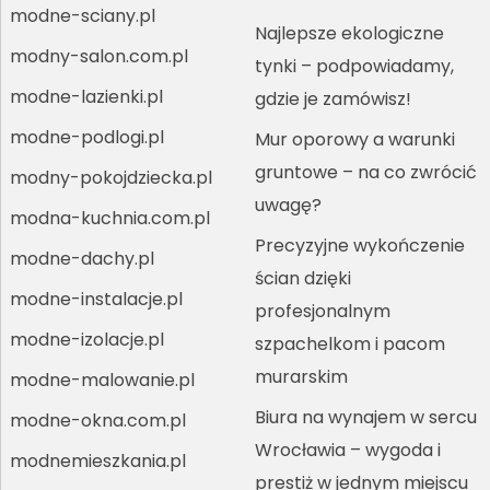
modne-sciany.pl
Najlepsze ekologiczne
modny-salon.com.pl
tynki – podpowiadamy,
modne-lazienki.pl
gdzie je zamówisz!
modne-podlogi.pl
Mur oporowy a warunki
gruntowe – na co zwrócić
modny-pokojdziecka.pl
uwagę?
modna-kuchnia.com.pl
Precyzyjne wykończenie
modne-dachy.pl
ścian dzięki
modne-instalacje.pl
profesjonalnym
modne-izolacje.pl
szpachelkom i pacom
murarskim
modne-malowanie.pl
Biura na wynajem w sercu
modne-okna.com.pl
Wrocławia – wygoda i
modnemieszkania.pl
prestiż w jednym miejscu