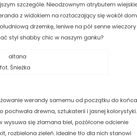
szym szczególe. Nieodzownym atrybutem wiejskie
 weranda z widokiem na roztaczający się wokół do
ołudniową drzemkę, leniwe na pół senne wieczory
ować styl shabby chic w naszym ganku?
fot. Śnieżka
anżowanie werandy samemu od początku do końca
 pochwała drewna, sztukaterii i jasnej kolorystyki.
w wysuwa się złamana biel, pożółcone odcienie
t, rozbielona zieleń. Idealne tło dla nich stanowi