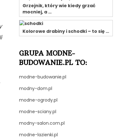
Grzejnik, który wie kiedy grzać
mocniej, a …
y
Kolorowe drabiny i schodki – to się …
i
GRUPA MODNE-
BUDOWANIE.PL TO:
modne-budowanie.pl
y
modny-dom.pl
modne-ogrody.pl
modne-sciany.pl
modny-salon.com.pl
modne-lazienki.pl