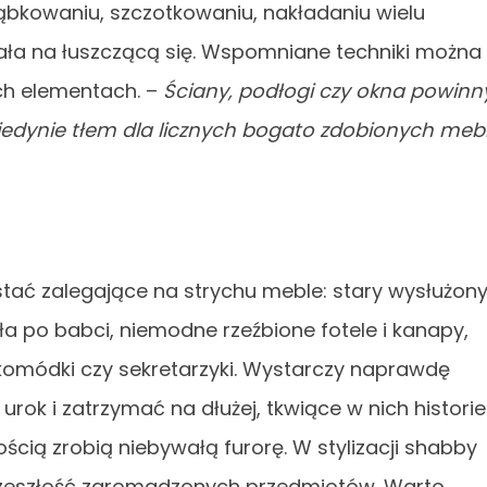
gąbkowaniu, szczotkowaniu, nakładaniu wielu
ała na łuszczącą się. Wspomniane techniki można
ch elementach. –
Ściany, podłogi czy okna powinn
jedynie tłem dla licznych bogato zdobionych mebl
ać zalegające na strychu meble: stary wysłużon
ła po babci, niemodne rzeźbione fotele i kanapy,
 komódki czy sekretarzyki. Wystarczy naprawdę
urok i zatrzymać na dłużej, tkwiące w nich historie
ścią zrobią niebywałą furorę. W stylizacji shabby
 przeszłość zgromadzonych przedmiotów. Warto