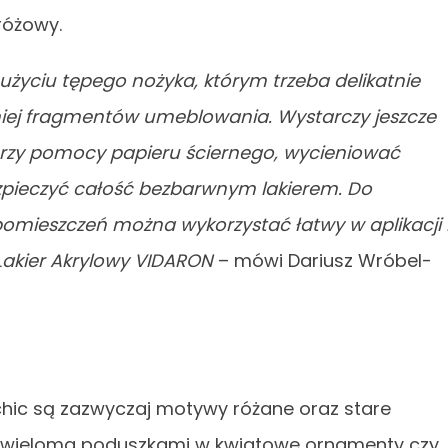
 różowy.
użyciu tępego nożyka, którym trzeba delikatnie
iej fragmentów umeblowania. Wystarczy jeszcze
rzy pomocy papieru ściernego, wycieniować
pieczyć całość bezbarwnym lakierem. Do
mieszczeń można wykorzystać łatwy w aplikacji 
Lakier Akrylowy VIDARON
– mówi Dariusz Wróbel-
chic są zazwyczaj motywy różane oraz stare
a wieloma poduszkami w kwiatowe ornamenty czy