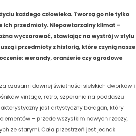
yciu każdego człowieka. Tworzą go nie tylko
ce ich przedmioty. Niepowtarzalny klimat –
można wyczarować, stawiając na wystrój w stylu
uszą i przedmioty z historią, które czynią nasze
toczenie: werandy, oranżerie czy ogrodowe
y za czasami dawnej świetności sielskich dworków i
śników vintage, retro, szperania na poddaszu i
rakterystyczny jest artystyczny bałagan, który
 elementów – przede wszystkim nowych rzeczy,
ch ze starymi. Cała przestrzeń jest jednak