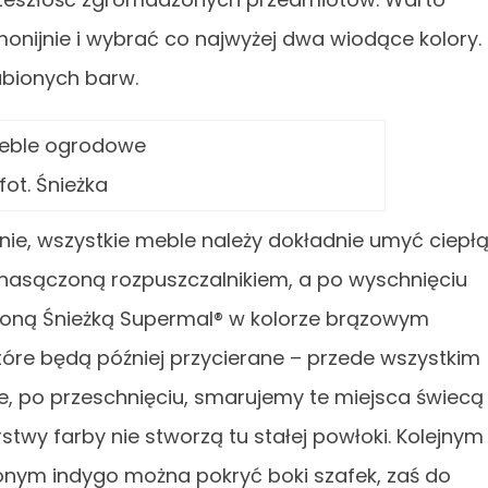
onijnie i wybrać co najwyżej dwa wiodące kolory.
ubionych barw.
fot. Śnieżka
ie, wszystkie meble należy dokładnie umyć ciepł
nasączoną rozpuszczalnikiem, a po wyschnięciu
oną Śnieżką Supermal® w kolorze brązowym
tóre będą później przycierane – przede wszystkim
e, po przeschnięciu, smarujemy te miejsca świecą
stwy farby nie stworzą tu stałej powłoki. Kolejnym
lonym indygo można pokryć boki szafek, zaś do