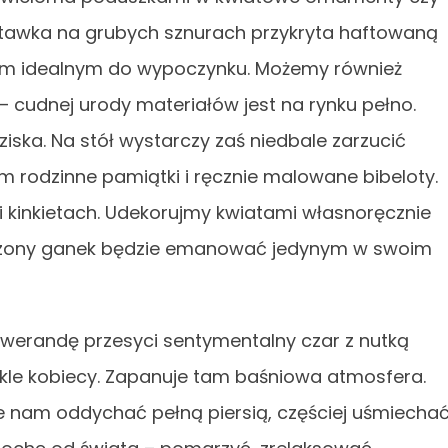
uśtawka na grubych sznurach przykryta haftowaną
em idealnym do wypoczynku. Możemy również
 cudnej urody materiałów jest na rynku pełno.
ska. Na stół wystarczy zaś niedbale zarzucić
 rodzinne pamiątki i ręcznie malowane bibeloty.
 kinkietach. Udekorujmy kwiatami własnoręcznie
ądzony ganek będzie emanować jedynym w swoim
 werandę przesyci sentymentalny czar z nutką
ykle kobiecy. Zapanuje tam baśniowa atmosfera.
e nam oddychać pełną piersią, częściej uśmiecha