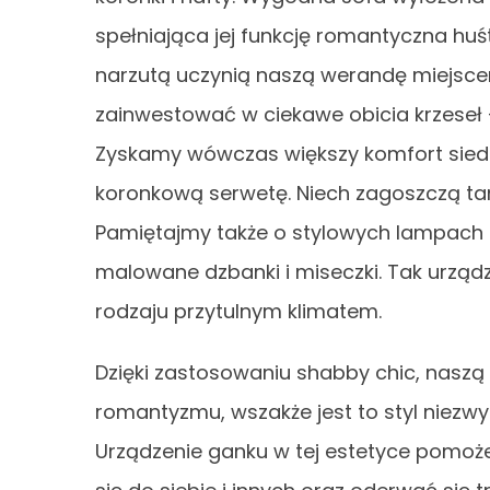
spełniająca jej funkcję romantyczna h
narzutą uczynią naszą werandę miejsc
zainwestować w ciekawe obicia krzeseł –
Zyskamy wówczas większy komfort siedzi
koronkową serwetę. Niech zagoszczą tam
Pamiętajmy także o stylowych lampach i
malowane dzbanki i miseczki. Tak urz
rodzaju przytulnym klimatem.
Dzięki zastosowaniu shabby chic, naszą
romantyzmu, wszakże jest to styl niezw
Urządzenie ganku w tej estetyce pomoż