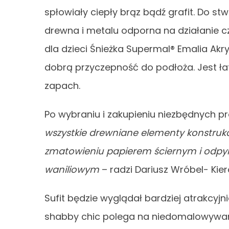
spłowiały ciepły brąz bądź grafit. Do st
drewna i metalu odporna na działanie c
dla dzieci Śnieżka Supermal® Emalia Akr
dobrą przyczepność do podłoża. Jest ła
zapach.
Po wybraniu i zakupieniu niezbędnych 
wszystkie drewniane elementy konstruk
zmatowieniu papierem ściernym i odpyl
waniliowym
– radzi Dariusz Wróbel- Kiero
Sufit będzie wyglądał bardziej atrakcyjn
shabby chic polega na niedomalowywani