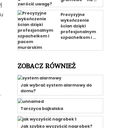
j
mu
Precyzyjne
wykończenie
ścian dzięki
profesjonalnym
szpachelkom i …
ZOBACZ RÓWNIEŻ
Jak wybrać system alarmowy do
domu?
.
Tarczyca bajkalska
Jak szybko wyczyścić nagrobek?