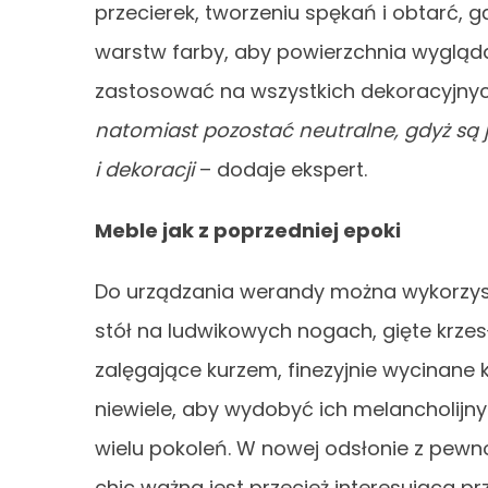
przecierek, tworzeniu spękań i obtarć, 
warstw farby, aby powierzchnia wygląd
zastosować na wszystkich dekoracyjny
natomiast pozostać neutralne, gdyż są 
i dekoracji
– dodaje ekspert.
Meble jak z poprzedniej epoki
Do urządzania werandy można wykorzyst
stół na ludwikowych nogach, gięte krzes
zalęgające kurzem, finezyjnie wycinane
niewiele, aby wydobyć ich melancholijny 
wielu pokoleń. W nowej odsłonie z pewno
chic ważna jest przecież interesująca