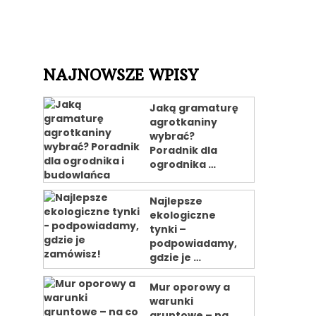
NAJNOWSZE WPISY
Jaką gramaturę
agrotkaniny
wybrać?
Poradnik dla
ogrodnika …
Najlepsze
ekologiczne
tynki –
podpowiadamy,
gdzie je …
Mur oporowy a
warunki
gruntowe – na …