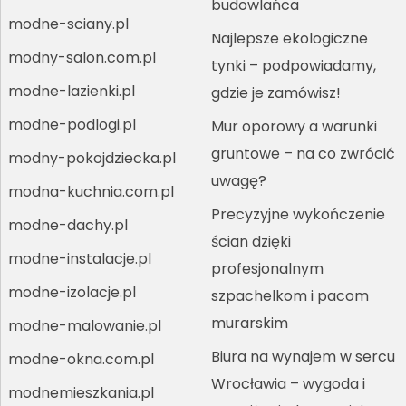
budowlańca
modne-sciany.pl
Najlepsze ekologiczne
modny-salon.com.pl
tynki – podpowiadamy,
modne-lazienki.pl
gdzie je zamówisz!
modne-podlogi.pl
Mur oporowy a warunki
gruntowe – na co zwrócić
modny-pokojdziecka.pl
uwagę?
modna-kuchnia.com.pl
Precyzyjne wykończenie
modne-dachy.pl
ścian dzięki
modne-instalacje.pl
profesjonalnym
modne-izolacje.pl
szpachelkom i pacom
murarskim
modne-malowanie.pl
Biura na wynajem w sercu
modne-okna.com.pl
Wrocławia – wygoda i
modnemieszkania.pl