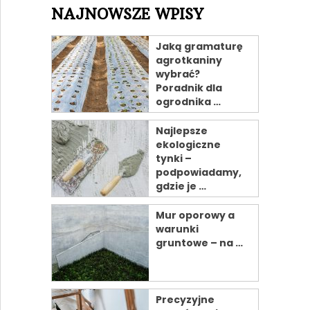
NAJNOWSZE WPISY
Jaką gramaturę
agrotkaniny
wybrać?
Poradnik dla
ogrodnika …
Najlepsze
ekologiczne
tynki –
podpowiadamy,
gdzie je …
Mur oporowy a
warunki
gruntowe – na …
Precyzyjne