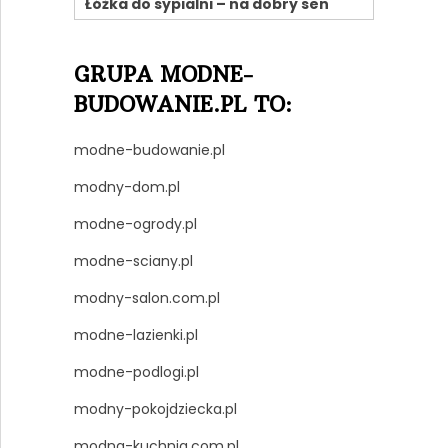
Łóżka do sypialni – na dobry sen
GRUPA MODNE-
BUDOWANIE.PL TO:
modne-budowanie.pl
modny-dom.pl
modne-ogrody.pl
modne-sciany.pl
modny-salon.com.pl
modne-lazienki.pl
modne-podlogi.pl
modny-pokojdziecka.pl
modna-kuchnia.com.pl