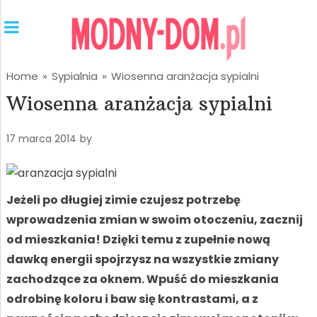
Home
»
Sypialnia
»
Wiosenna aranżacja sypialni
Wiosenna aranżacja sypialni
17 marca 2014
by
Jeżeli po długiej zimie czujesz potrzebę
wprowadzenia zmian w swoim otoczeniu, zacznij
od mieszkania! Dzięki temu z zupełnie nową
dawką energii spojrzysz na wszystkie zmiany
zachodzące za oknem. Wpuść do mieszkania
odrobinę koloru i baw się kontrastami, a z