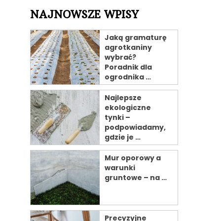
NAJNOWSZE WPISY
Jaką gramaturę
agrotkaniny
wybrać?
Poradnik dla
ogrodnika …
Najlepsze
ekologiczne
tynki –
podpowiadamy,
gdzie je …
Mur oporowy a
warunki
gruntowe – na …
Precyzyjne