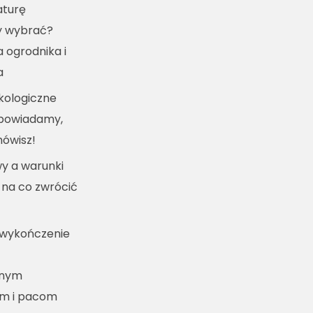
turę
y wybrać?
a ogrodnika i
a
kologiczne
dpowiadamy,
mówisz!
y a warunki
 na co zwrócić
 wykończenie
lnym
m i pacom