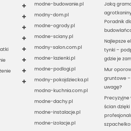
modne-budowanie.pl
Jaką grama
agrotkanin
modny-dom.pl
Poradnik dl
modne-ogrody.pl
budowlańc
modne-sciany.pl
Najlepsze e
modny-salon.com.pl
atki
tynki – po
modne-lazienki.pl
gdzie je za
nie
modne-podlogi.pl
Mur oporow
enie
gruntowe –
modny-pokojdziecka.pl
uwagę?
modna-kuchnia.com.pl
Precyzyjne
modne-dachy.pl
ścian dzięki
modne-instalacje.pl
profesjona
modne-izolacje.pl
szpachelko